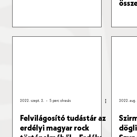
össz
2022. szept. 2.
5 perc olvasás
2022. aug. 
Felvilágosító tudástár az
Szirm
erdélyi magyar rock
dögli