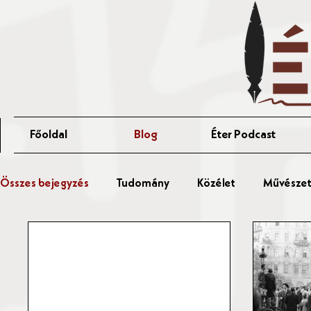
Főoldal
Blog
Éter Podcast
Összes bejegyzés
Tudomány
Közélet
Művészet 
Érted Talks
Affér Vitaest