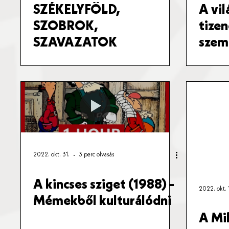
SZÉKELYFÖLD,
A vi
SZOBROK,
tizen
SZAVAZATOK
szem
2022. okt. 31.
3 perc olvasás
A kincses sziget (1988) -
2022. okt. 
Mémekből kulturálódni
A Mi