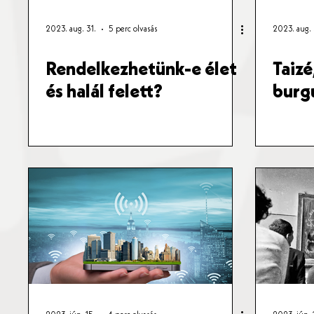
2023. aug. 31.
5 perc olvasás
2023. aug. 
Rendelkezhetünk-e élet
Taizé
és halál felett?
burgu