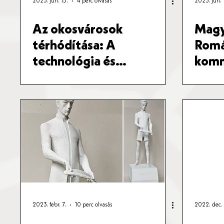
2023. jún. 15.
4 perc olvasás
2023. jún. 
Az okosvárosok
Magy
térhódítása: A
Romá
technológia és
komm
fenntarthatóság új arca
2023. febr. 7.
10 perc olvasás
2022. dec. 