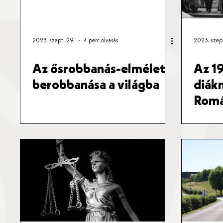
2023. szept. 29.
4 perc olvasás
2023. szept
Az ősrobbanás-elmélet
Az 1
berobbanása a világba
diák
Romá