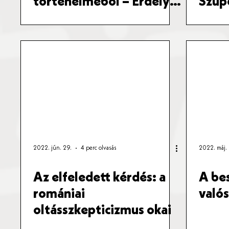
történelméből – Erdélyi
Szup
magyaRock, 1970-2010
mind
rejlik
2022. jún. 29.
4 perc olvasás
2022. máj. 
Az elfeledett kérdés: a
A be
romániai
valós
oltásszkepticizmus okai