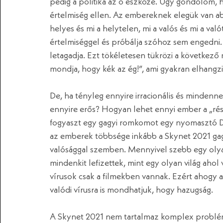
pedig a politika az ő eszköze. Úgy gondolom, h
értelmiség ellen. Az embereknek elegük van ab
helyes és mi a helytelen, mi a valós és mi a val
értelmiséggel és próbálja szóhoz sem engedni. 
letagadja. Ezt tökéletesen tükrözi a következő 
mondja, hogy kék az ég!”, ami gyakran elhangzi
De, ha tényleg ennyire irracionális és minden
ennyire erős? Hogyan lehet ennyi ember a „ré
fogyaszt egy gagyi romkomot egy nyomasztó D
az emberek többsége inkább a Skynet 2021 gagy
valósággal szemben. Mennyivel szebb egy olyan
mindenkit lefizettek, mint egy olyan világ aho
vírusok csak a filmekben vannak. Ezért ahogy a 
valódi vírusra is mondhatjuk, hogy hazugság. 
A Skynet 2021 nem tartalmaz komplex problémák