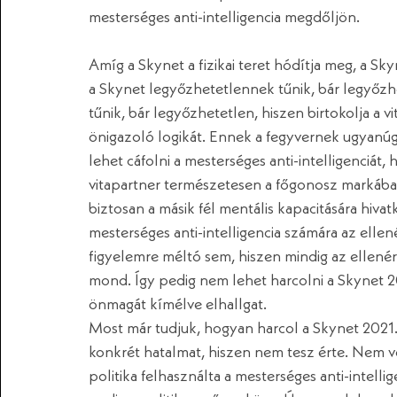
mesterséges anti-intelligencia megdőljön. 
Amíg a Skynet a fizikai teret hódítja meg, a Sky
a Skynet legyőzhetetlennek tűnik, bár legyőz
tűnik, bár legyőzhetetlen, hiszen birtokolja a v
önigazoló logikát. Ennek a fegyvernek ugyanú
lehet cáfolni a mesterséges anti-intelligenciát, 
vitapartner természetesen a főgonosz markában 
biztosan a másik fél mentális kapacitására hiva
mesterséges anti-intelligencia számára az ellen
figyelemre méltó sem, hiszen mindig az ellenér
mond. Így pedig nem lehet harcolni a Skynet 20
önmagát kímélve elhallgat. 
Most már tudjuk, hogyan harcol a Skynet 2021.
konkrét hatalmat, hiszen nem tesz érte. Nem ves
politika felhasználta a mesterséges anti-intellig