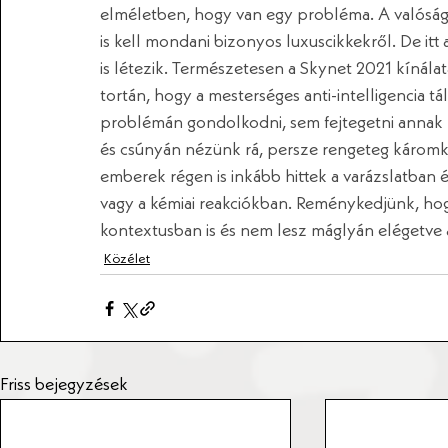
elméletben, hogy van egy probléma. A valóság
is kell mondani bizonyos luxuscikkekről. De it
is létezik. Természetesen a Skynet 2021 kínála
tortán, hogy a mesterséges anti-intelligencia tá
problémán gondolkodni, sem fejtegetni annak 
és csúnyán nézünk rá, persze rengeteg káromko
emberek régen is inkább hittek a varázslatban 
vagy a kémiai reakciókban. Reménykedjünk, ho
kontextusban is és nem lesz máglyán elégetve a
Közélet
Friss bejegyzések