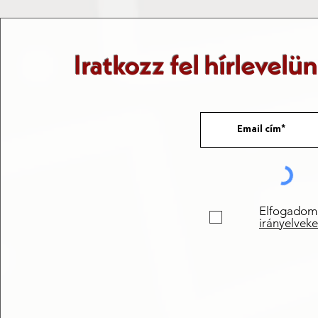
Romániában
Iratkozz fel hírlevelü
Elfogadom
irányelveke