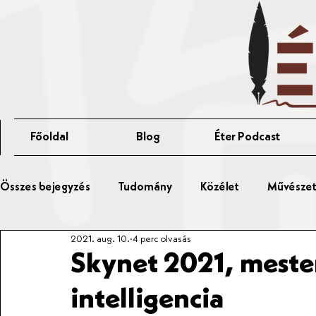
Főoldal
Blog
Éter Podcast
Összes bejegyzés
Tudomány
Közélet
Művészet 
2021. aug. 10.
4 perc olvasás
Érted Talks
Affér Vitaest
Skynet 2021, mester
intelligencia