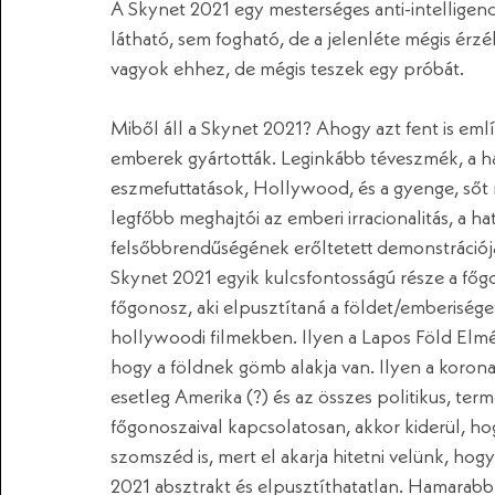
A Skynet 2021 egy mesterséges anti-intelligenc
látható, sem fogható, de a jelenléte mégis érzék
vagyok ehhez, de mégis teszek egy próbát. 
Miből áll a Skynet 2021? Ahogy azt fent is emlí
emberek gyártották. Leginkább téveszmék, a h
eszmefuttatások, Hollywood, és a gyenge, sőt n
legfőbb meghajtói az emberi irracionalitás, a h
felsőbbrendűségének erőltetett demonstrációja 
Skynet 2021 egyik kulcsfontosságú része a főgo
főgonosz, aki elpusztítaná a földet/emberiséget
hollywoodi filmekben. Ilyen a Lapos Föld Elmélet
hogy a földnek gömb alakja van. Ilyen a koronaví
esetleg Amerika (?) és az összes politikus, ter
főgonoszaival kapcsolatosan, akkor kiderül, ho
szomszéd is, mert el akarja hitetni velünk, hog
2021 absztrakt és elpusztíthatatlan. Hamarabb