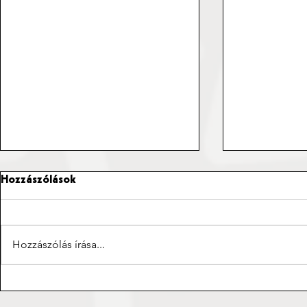
Hozzászólások
Hozzászólás írása...
Az 1956-os
Rendelkezhet
diákmegmozdulások
halál felett