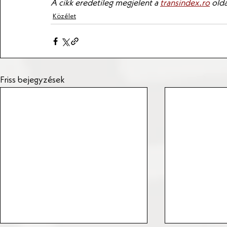
A cikk eredetileg megjelent a 
transindex.ro
 old
Közélet
Friss bejegyzések