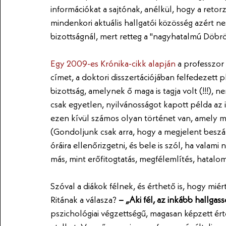
információkat a sajtónak, anélkül, hogy a retor
mindenkori aktuális hallgatói közösség azért nem
bizottságnál, mert retteg a "nagyhatalmú Döbrö
Egy 2009-es Krónika-cikk alapján
 a professzor
címet, a doktori disszertációjában felfedezett pl
bizottság, amelynek ő maga is tagja volt (!!!), 
csak egyetlen, nyilvánosságot kapott példa az 
ezen kívül számos olyan történet van, amely mia
(Gondoljunk csak arra, hogy a megjelent besz
óráira ellenőrizgetni, és bele is szól, ha vala
más, mint erőfitogtatás, megfélemlítés, hatalom
Szóval a diákok félnek, és érthető is, hogy mié
Ritának a válasza? 
– „Aki fél, az inkább hallgass
pszichológiai végzettségű, magasan képzett érte