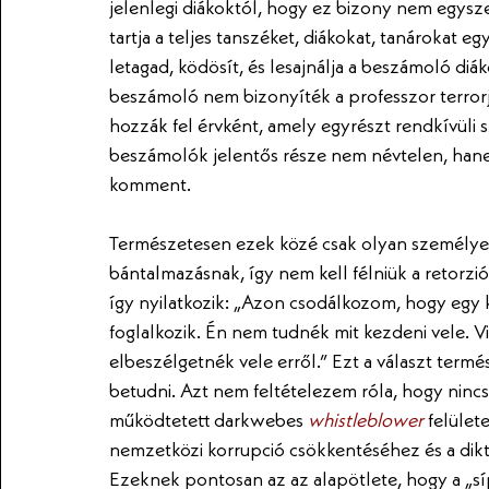
jelenlegi diákoktól, hogy ez bizony nem egysze
tartja a teljes tanszéket, diákokat, tanárokat e
letagad, ködösít, és lesajnálja a beszámoló diák
beszámoló nem bizonyíték a professzor terrorj
hozzák fel érvként, amely egyrészt rendkívüli s
beszámolók jelentős része nem névtelen, hanem 
komment.
Természetesen ezek közé csak olyan személyek 
bántalmazásnak, így nem kell félniük a retorziót
így nyilatkozik: „Azon csodálkozom, hogy egy k
foglalkozik. Én nem tudnék mit kezdeni vele. V
elbeszélgetnék vele erről.” Ezt a választ term
betudni. Azt nem feltételezem róla, hogy nincs
működtetett darkwebes 
whistleblower
 felület
nemzetközi korrupció csökkentéséhez és a dik
Ezeknek pontosan az az alapötlete, hogy a „síp