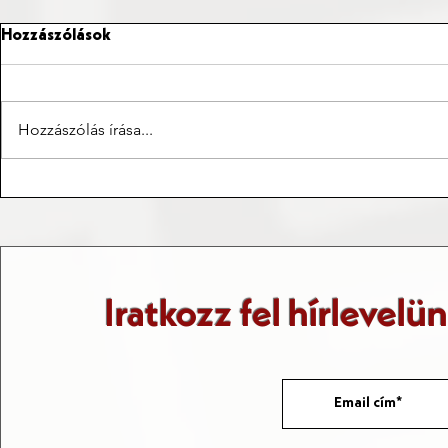
Hozzászólások
Hozzászólás írása...
Az 1956-os
Rendelkezhet
diákmegmozdulások
halál felett
Romániában
Iratkozz fel hírlevelü