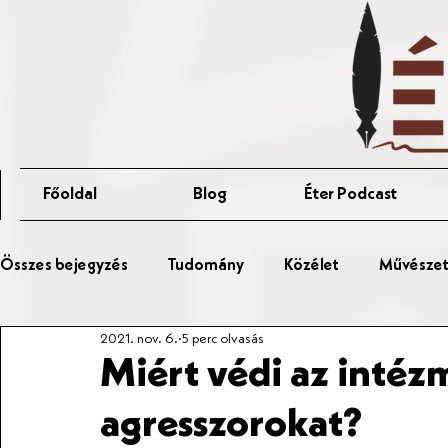
Főoldal
Blog
Éter Podcast
Összes bejegyzés
Tudomány
Közélet
Művészet 
2021. nov. 6.
5 perc olvasás
Érted Talks
Affér Vitaest
Miért védi az intéz
agresszorokat?