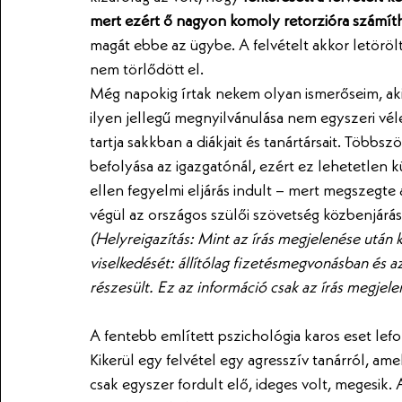
mert ezért ő nagyon komoly retorzióra számít
magát ebbe az ügybe. A felvételt akkor letörö
nem törlődött el.
Még napokig írtak nekem olyan ismerőseim, akik
ilyen jellegű megnyilvánulása nem egyszeri véle
tartja sakkban a diákjait és tanártársait. Többszö
befolyása az igazgatónál, ezért ez lehetetlen 
ellen fegyelmi eljárás indult – mert megszegte a
végül az országos szülői szövetség közbenjárás
(Helyreigazítás: Mint az írás megjelenése után ki
viselkedését: állítólag fizetésmegvonásban és az
részesült. Ez az információ csak az írás megjele
A fentebb említett pszichológia karos eset lefol
Kikerül egy felvétel egy agresszív tanárról, am
csak egyszer fordult elő, ideges volt, megesik. 