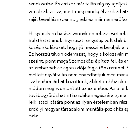
rendszerbe. És amikor már talán rég nyugdíjask
vonulnak vissza, mert még mindig élvezik a hat
saját bevallása szerint: „neki ez már nem erőfe
Hogy milyen hatásai vannak ennek az esetnek 
Beláthatatlanok. Egyrészt rengeteg volt diák biz
középiskolásokat, hogy jó messzire kerüljék el e
Ez hosszú távon oda vezet, hogy a kolozsvári m
szerint, pont maga Szamosközi épített fel, és a
az embernek az agressziója fogja tönkretenni. E
mellett egyáltalán nem engedhetjük meg magu
szakember járhat közöttünk, akiket önhibájukon 
módon megnyomorított ez az ember. Az ő lelki 
továbbgyűrűzhet a társadalom egészére is, mer
lelki stabilitására pont az ilyen értelemben r
erdélyi magyar társadalom mentális-pszichés e
bele.