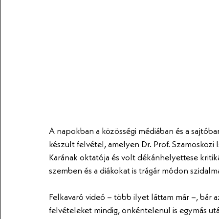
A napokban a közösségi médiában és a sajtóban 
készült felvétel, amelyen Dr. Prof. Szamosközi
Karának oktatója és volt dékánhelyettese kritiká
szemben és a diákokat is trágár módon szidalm
Felkavaró videó – több ilyet láttam már –, bár 
felvételeket mindig, önkéntelenül is egymás u