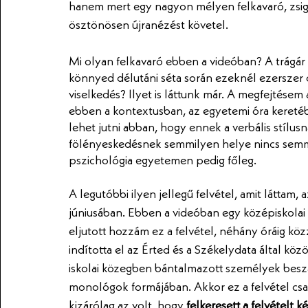
hanem mert egy nagyon mélyen felkavaró, zsiger
ösztönösen újranézést követel.
Mi olyan felkavaró ebben a videóban? A trágá
könnyed délutáni séta során ezeknél ezerszer c
viselkedés? Ilyet is láttunk már. A megfejtése
ebben a kontextusban, az egyetemi óra kereté
lehet jutni abban, hogy ennek a verbális stílu
fölényeskedésnek semmilyen helye nincs sem
pszichológia egyetemen pedig főleg.
A legutóbbi ilyen jellegű felvétel, amit láttam
júniusában. Ebben a videóban egy középiskolai 
eljutott hozzám ez a felvétel, néhány óráig kö
indította el az Érted és a Székelydata által kö
iskolai közegben bántalmazott személyek besz
monológok formájában. Akkor ez a felvétel csak
kizárólag az volt, hogy 
felkeresett a felvételt 