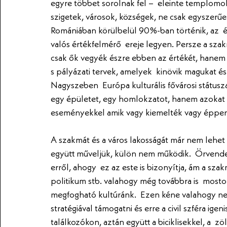
egyre többet sorolnak fel –  eleinte templomok,
szigetek, városok, községek, ne csak egyszerűe
Romániában körülbelül 90%-ban történik, az  é
valós értékfelmérő  ereje legyen. Persze a szakm
csak ők vegyék észre ebben az értékét, hanem 
s pályázati tervek, amelyek  kinövik magukat és
Nagyszeben  Európa kulturális fővárosi státusz
egy épületet, egy homlokzatot, hanem azokat 
eseményekkel amik vagy kiemelték vagy éppen  
A szakmát és a város lakosságát már nem lehet 
együtt műveljük, külön nem működik.  Örvendet
erről, ahogy  ez az este is bizonyítja, ám a sza
politikum stb. valahogy még továbbra is  mostoh
megfogható kultúránk.  Ezen kéne valahogy ne
stratégiával támogatni és erre a civil szféra ige
találkozókon, aztán együtt a biciklisekkel, a  z