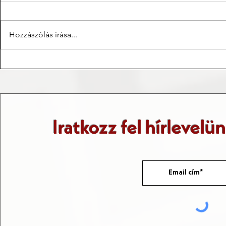
Hozzászólás írása...
Az 1956-os
Rendelkezhet
diákmegmozdulások
halál felett
Romániában
Iratkozz fel hírlevelü