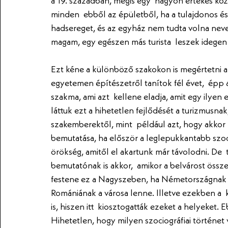
a 19. században, mégis egy  nagyon értékes kö
minden  ebből az épületből, ha a tulajdonos é
hadsereget, és az egyház nem tudta volna nevel
magam, egy egészen más turista  leszek idegen 
Ezt kéne a különböző szakokon is megértetni a ha
egyetemen építészetről tanítok fél évet,  épp
szakma, ami azt  kellene eladja, amit egy ily
láttuk ezt a hihetetlen fejlődését a turizmusnak
szakemberektől, mint  például azt, hogy akkor
bemutatása, ha először a leglepukkantabb szoci
örökség, amitől el akartunk már távolodni. De 
bemutatónak is akkor,  amikor a belvárost össz
festene ez a Nagyszeben, ha Németországnak e
Romániának a városa lenne. Illetve ezekben a  k
is, hiszen itt  kiosztogatták ezeket a helyeket.
Hihetetlen, hogy milyen szociográfiai történe