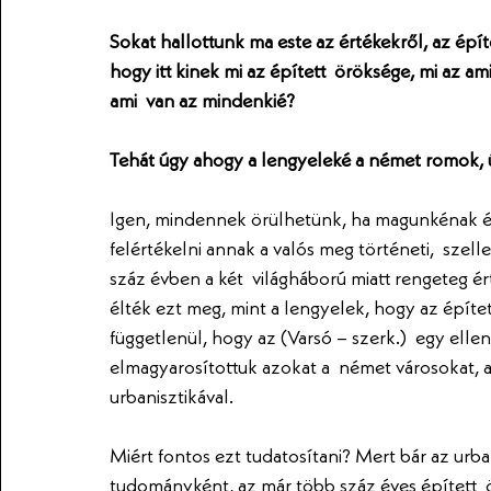
Sokat hallottunk ma este az értékekről, az épí
hogy itt kinek mi az épített  öröksége, mi az a
ami  van az mindenkié?
Tehát úgy ahogy a lengyeleké a német romok, 
Igen, mindennek örülhetünk, ha magunkénak ér
felértékelni annak a valós meg történeti,  szel
száz évben a két  világháború miatt rengeteg é
élték ezt meg, mint a lengyelek, hogy az építet
függetlenül, hogy az (Varsó – szerk.)  egy elle
elmagyarosítottuk azokat a  német városokat, a
urbanisztikával.
Miért fontos ezt tudatosítani? Mert bár az urban
tudományként, az már több száz éves épített  ö