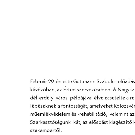
Február 29-én este Guttmann Szabolcs előadásá
kávézóban, az Érted szervezésében. A Nagyszebe
dél-erdélyi város  példájával élve ecsetelte a r
lépéseknek a fontosságát, amelyeket Kolozsvá
műemlékvédelem és -rehabilitáció,  valamint a
Szerkesztőségünk  két, az előadást kiegészítő 
szakembertől.