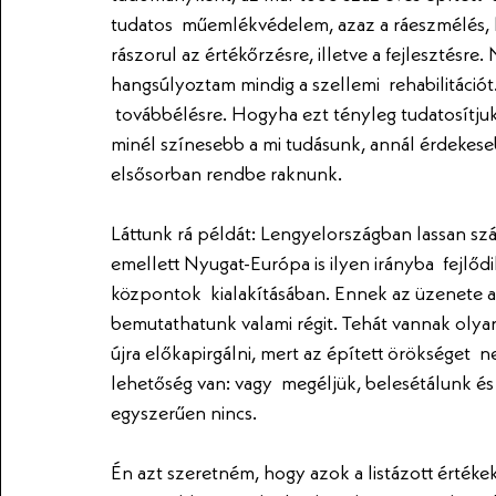
tudatos  műemlékvédelem, azaz a ráeszmélés, h
rászorul az értékőrzésre, illetve a fejlesztésre
hangsúlyoztam mindig a szellemi  rehabilitációt.
 továbbélésre. Hogyha ezt tényleg tudatosítjuk
minél színesebb a mi tudásunk, annál érdekeseb
elsősorban rendbe raknunk.
Láttunk rá példát: Lengyelországban lassan száz
emellett Nyugat-Európa is ilyen irányba  fejlőd
központok  kialakításában. Ennek az üzenete az
bemutathatunk valami régit. Tehát vannak olyan 
újra előkapirgálni, mert az épített örökséget  
lehetőség van: vagy  megéljük, belesétálunk és
egyszerűen nincs.
Én azt szeretném, hogy azok a listázott értékek