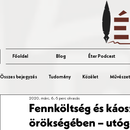
Főoldal
Blog
Éter Podcast
Összes bejegyzés
Tudomány
Közélet
Művészet 
2020. márc. 6.
5 perc olvasás
Érted Talks
Affér Vitaest
Fennköltség és káos
örökségében – utó