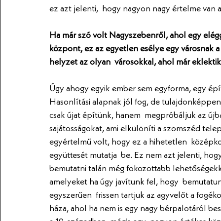
ez azt jelenti,  hogy nagyon nagy értelme van a
Ha már szó volt Nagyszebenről, ahol egy elégg
központ, ez az egyetlen esélye egy városnak a
helyzet az olyan  városokkal, ahol már eklekt
Úgy ahogy egyik ember sem egyforma, egy épít
Hasonlítási alapnak jól fog, de tulajdonképpe
csak újat építünk, hanem  megpróbáljuk az újba
sajátosságokat, ami elkülöníti a szomszéd tel
egyértelmű volt, hogy ez a hihetetlen  középko
együttesét mutatja  be. Ez nem azt jelenti, ho
bemutatni talán még fokozottabb lehetőségekkel
amelyeket ha úgy javítunk fel, hogy  bemutatun
egyszerűen  frissen tartjuk az agyvelőt a fogék
háza, ahol ha nem is egy nagy bérpalotáról bes