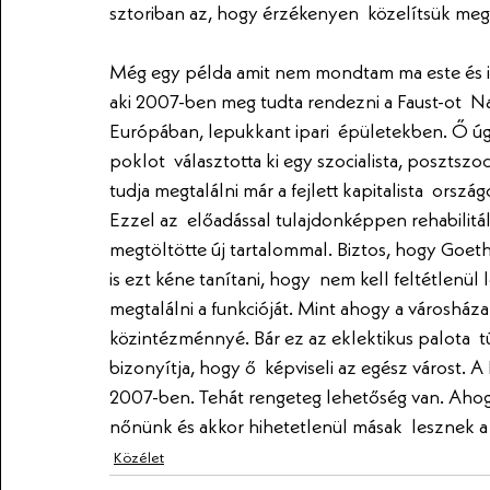
sztoriban az, hogy érzékenyen  közelítsük meg, 
Még egy példa amit nem mondtam ma este és iri
aki 2007-ben meg tudta rendezni a Faust-ot  N
Európában, lepukkant ipari  épületekben. Ő úg
poklot  választotta ki egy szocialista, posztsz
tudja megtalálni már a fejlett kapitalista  ors
Ezzel az  előadással tulajdonképpen rehabilitált
megtöltötte új tartalommal. Biztos, hogy Goet
is ezt kéne tanítani, hogy  nem kell feltétlenül
megtalálni a funkcióját. Mint ahogy a városház
közintézménnyé. Bár ez az eklektikus palota  tú
bizonyítja, hogy ő  képviseli az egész várost. A
2007-ben. Tehát rengeteg lehetőség van. Ahogy P
nőnünk és akkor hihetetlenül másak  lesznek 
Közélet