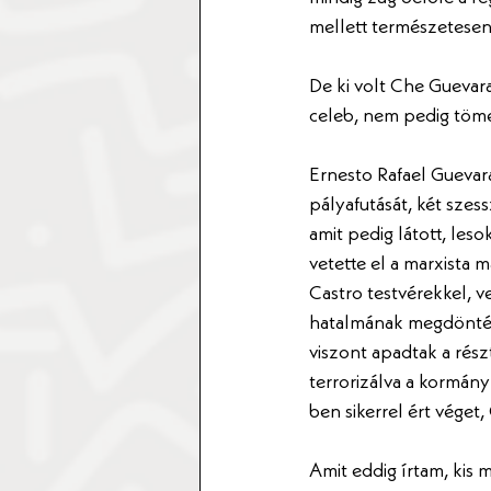
mellett természetesen
De ki volt Che Guevara
celeb, nem pedig töme
Ernesto Rafael Guevar
pályafutását, két sze
amit pedig látott, les
vetette el a marxista 
Castro testvérekkel, ve
hatalmának megdöntése
viszont apadtak a rész
terrorizálva a kormány
ben sikerrel ért véget,
Amit eddig írtam, kis