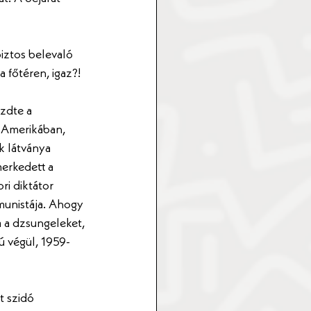
iztos belevaló 
 főtéren, igaz?!
zdte a 
-Amerikában, 
k látványa 
erkedett a 
ri diktátor 
unistája. Ahogy 
a a dzsungeleket, 
ú végül, 1959-
 szidó 