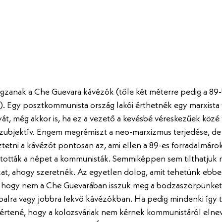
ágzanak a Che Guevara kávézók (tőle két méterre pedig a 89
. Egy posztkommunista ország lakói érthetnék egy marxista 
át, még akkor is, ha ez a vezető a kevésbé véreskezűek közé t
szubjektív. Engem megrémiszt a neo-marxizmus terjedése, de 
tetni a kávézót pontosan az, ami ellen a 89-es forradalmárok
tították a népet a kommunisták. Semmiképpen sem tilthatjuk 
at, ahogy szeretnék. Az egyetlen dolog, amit tehetünk ebbe
, hogy nem a Che Guevarában isszuk meg a bodzaszörpünket
 balra vagy jobbra fekvő kávézókban. Ha pedig mindenki így t
rtené, hogy a kolozsváriak nem kérnek kommunistáról elnev