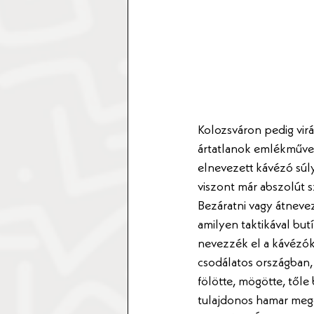
Kolozsváron pedig vir
ártatlanok emlékműve)
elnevezett kávézó súly
viszont már abszolút 
Bezáratni vagy átnevez
amilyen taktikával bu
nevezzék el a kávézók
csodálatos országban
fölötte, mögötte, tőle
tulajdonos hamar megé