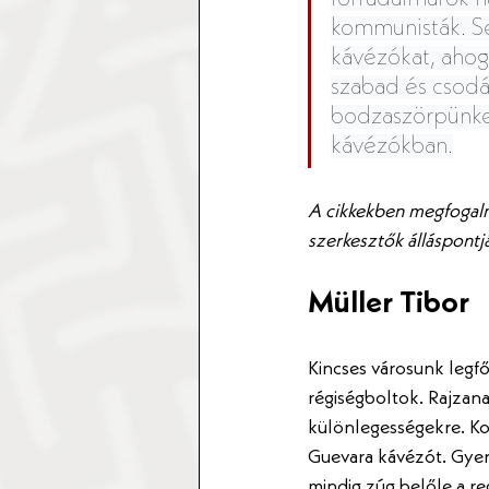
kommunisták. S
kávézókat, ahog
szabad és csodá
bodzaszörpünket
kávézókban.
A cikkekben megfogalma
szerkesztők álláspontjá
Müller Tibor
Kincses városunk legfő
régiségboltok. Rajzana
különlegességekre. Ko
Guevara kávézót. Gyere
mindig zúg belőle a re