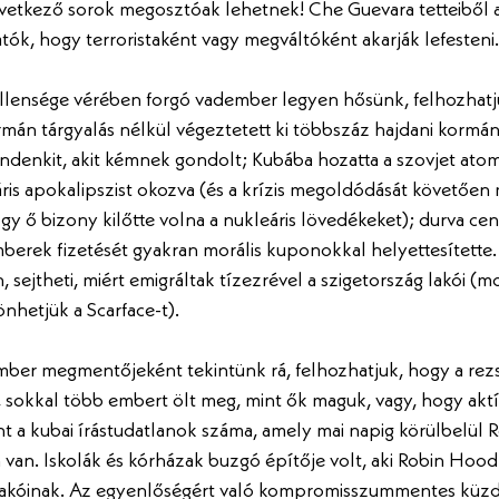
etkező sorok megosztóak lehetnek! Che Guevara tetteiből a
ók, hogy terroristaként vagy megváltóként akarják lefesteni.
ellensége vérében forgó vadember legyen hősünk, felhozhatju
rmán tárgyalás nélkül végeztetett ki többszáz hajdani kormány
mindenkit, akit kémnek gondolt; Kubába hozatta a szovjet at
is apokalipszist okozva (és a krízis megoldódását követően
gy ő bizony kilőtte volna a nukleáris lövedékeket); durva cen
mberek fizetését gyakran morális kuponokkal helyettesítette. 
sejtheti, miért emigráltak tízezrével a szigetország lakói (m
nhetjük a Scarface-t). 
mber megmentőjeként tekintünk rá, felhozhatjuk, hogy a rezs
sokkal több embert ölt meg, mint ők maguk, vagy, hogy aktív 
t a kubai írástudatlanok száma, amely mai napig körülbelül 
 van. Iskolák és kórházak buzgó építője volt, aki Robin Hood
 lakóinak. Az egyenlőségért való kompromisszummentes küzd