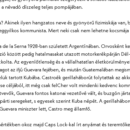
 a névadó díszeleg teljes pompájában. 
? Akinek ilyen hangzatos neve és gyönyörű fizimiskája van, b
ggyilkos kommunista. Mert neki csak nem lehetne kocsmája a
a de la Serna 1928-ban született Argentínában. Orvosként ke
sszió között pedig hatalmasakat utazott motorkerékpárján Dél
okkolta. Az egyenlőtlenség és a vállalhatatlan életkörülménye
magot az ifjú Guevara fejében, és miután Guatemalában megism
lük tartott Kubába. Castroék gerillaháborút folytattak az akko
 céljából, itt még csak felCher volt mindenki kedvenc komm
tvevők, Guevara fontos katonai vezetővé vált, és buzgón járt
párti seregeket, s egyesek szerint Kuba népét. A gerillahábor
 Guevara miniszter lett, Castro meg államfő. 
 mértékben okoz majd Caps Lock-kal írt anyámat és teremtőket