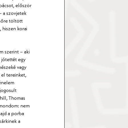
apácsot, először 
– a szovjetek 
őre töltött 
 hiszen korai 
 szerint – aki 
jótettét egy 
énészeké vagy 
el tereinket, 
énelem 
jogosult 
hill, Thomas 
t mondom: nem 
majd a porba 
kárkinek a 