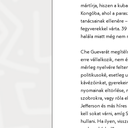
mártírja, hiszen a kuba
Kongóba, ahol a parasz
tanácsainak ellenére – 
fegyverekkel várta. 39
halála miatt még nem m
Che Guevarát megítélni
erre vállalkozik, nem 
mérleg nyelvére felten
politikusoké, esetleg 
kávézóinkat, gyerekei
nyomainak eltörlése, m
szobrokra, vagy róla 
Jefferson és más híre
kell sokat várni, amíg
hullani. Ha ilyen, vis