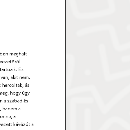
-ben meghalt 
vezetőről 
artozik. Ez 
van, akit nem. 
 harcoltak, és 
meg, hogy úgy 
n a szabad és 
, hanem a 
enne, a 
ezett kávézót a 