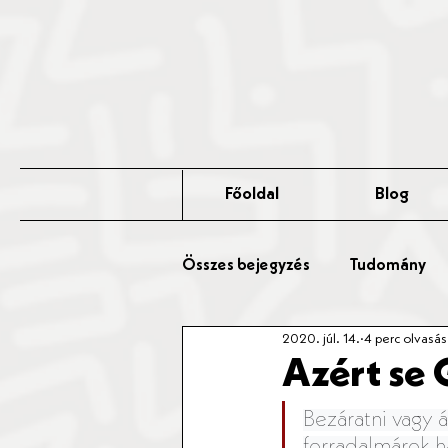
Főoldal
Blog
Összes bejegyzés
Tudomány
2020. júl. 14.
4 perc olvasás
Érted Talks
Affér Vitaest
Azért se 
Bezáratni vagy á
forradalmárok ha