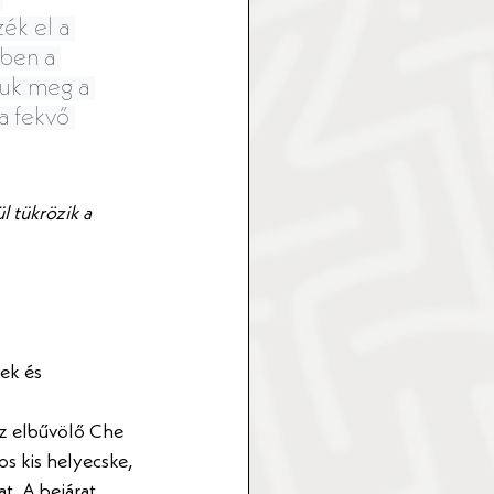
k el a 
ben a 
uk meg a 
a fekvő 
 tükrözik a 
ek és 
az elbűvölő Che 
s kis helyecske, 
t. A bejárat 