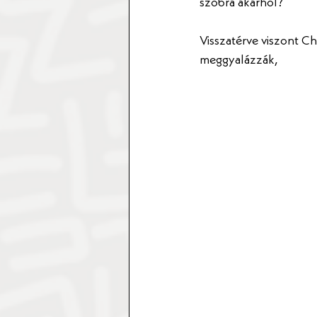
szobra akárhol? 
Visszatérve viszont C
meggyalázzák, 