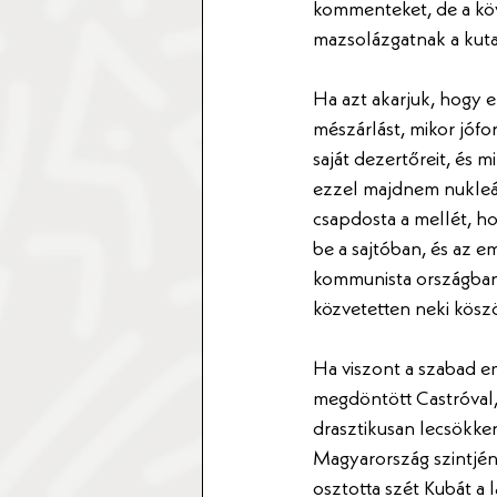
kommenteket, de a köv
mazsolázgatnak a kutat
Ha azt akarjuk, hogy 
mészárlást, mikor jófo
saját dezertőreit, és 
ezzel majdnem nukleár
csapdosta a mellét, ho
be a sajtóban, és az e
kommunista országban, 
közvetetten neki köszö
Ha viszont a szabad e
megdöntött Castróval, 
drasztikusan lecsökken
Magyarország szintjén
osztotta szét Kubát a