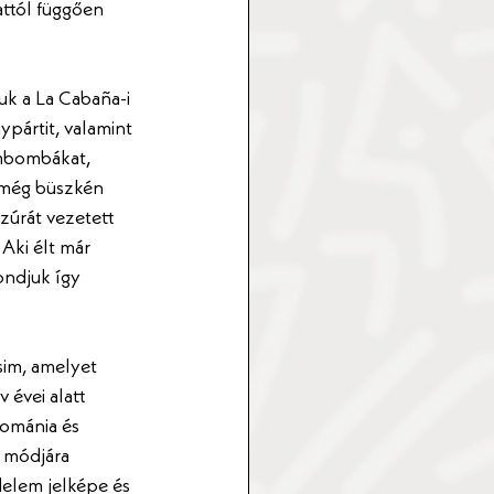
ttól függően 
 
k a La Cabaña-i 
pártit, valamint 
ombombákat, 
 még büszkén 
zúrát vezetett 
Aki élt már 
ondjuk így 
im, amelyet 
évei alatt 
Románia és 
 módjára 
elem jelképe és 