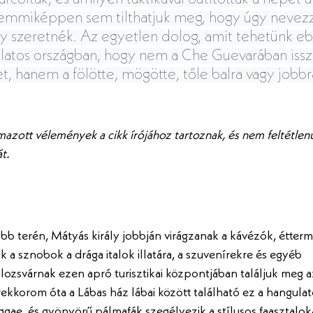
emmiképpen sem tilthatjuk meg, hogy úgy nevezzé
y szeretnék. Az egyetlen dolog, amit tehetünk eb
latos országban, hogy nem a Che Guevarában issz
, hanem a fölötte, mögötte, tőle balra vagy jobbr
zott vélemények a cikk írójához tartoznak, és nem feltétlenül
t.
bb terén, Mátyás király jobbján virágzanak a kávézók, étterm
k a sznobok a drága italok illatára, a szuvenírekre és egyéb 
lozsvárnak ezen apró turisztikai központjában találjuk meg 
kkorom óta a Lábas ház lábai között található ez a hangulato
ggae, és gyönyörű pálmafák szegélyezik a stílusos faasztaloka