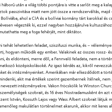
i háború után a világ többi pontjára is vitte a sarlót meg a kal
tok passzivitása miatt nem jött össze a rendszerváltás, majd 
Bolíviába, ahol a CIA és a bolíviai kormány tárt karokkal és cs
 évesen végezték ki, ezzel nagyban hozzájárulva kultuszához,
utathatta meg a foga fehérjét, mint diktátor.
 tehát lehetetlen feladat, sziszifuszi munka, és – véleményem
érti, hogyan működik egy ember. Valakinek az összes rossz- és 
ni, és eldönteni, merre dől, a Fennvaló feladata, nem a tört
unatkozó középiskolásoké. Az igazi kérdés az, kikről nevezzük 
nket és intézményeinket. Amerikában már elkezdődött a tört
indenki, akit mai értékek szerint gazembernek ítélnek, nem 
elnevezett intézményekre. Vakon fröcskölik le Winston Churc
s személyiségek szobrait, és 16 éves Nostradamusként én az
 Szent István, Kossuth Lajos vagy Wass Albert szobrait látjuk 
szamenőleg makulátlan történelmet akarunk, akkor mit keres a