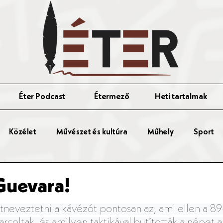
Éter Podcast
Étermező
Heti tartalmak
Közélet
Művészet és kultúra
Műhely
Sport
Guevara!
tneveztetni a kávézót pontosan az, ami ellen a 89
rcoltak, és amilyen taktikával butították a népet a