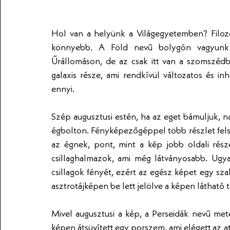
Hol van a helyünk a Világegyetemben? Filozófi
könnyebb. A Föld nevű bolygón vagyunk 
Űrállomáson, de az csak itt van a szomszédb
galaxis része, ami rendkívül változatos és i
ennyi.
Szép augusztusi estén, ha az eget bámuljuk, nag
égbolton. Fényképezőgéppel több részlet felsejl
az égnek, pont, mint a kép jobb oldali rész
csillaghalmazok, ami még látványosabb. Ugya
csillagok fényét, ezért az egész képet egy sz
asztrotájképen be lett jelölve a képen látható t
Mivel augusztusi a kép, a Perseidák nevű meteo
képen átsüvített egy porszem, ami elégett az at