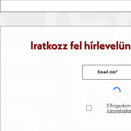
Az ősrobbanás-elmélet
Matematika
berobbanása a világba
mindennap
Iratkozz fel hírlevelü
Elfogadom
irányelveke