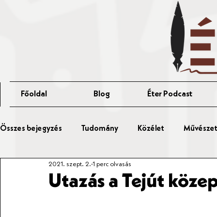
Főoldal
Blog
Éter Podcast
Összes bejegyzés
Tudomány
Közélet
Művészet 
2021. szept. 2.
1 perc olvasás
Érted Talks
Affér Vitaest
Utazás a Tejút köze