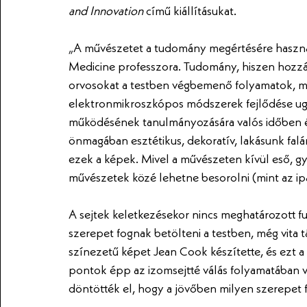
and Innovation 
című kiállításukat.
„
A művészetet a tudomány megértésére haszná
Medicine professzora.
 Tudomány, hiszen hozzás
orvosokat a testben végbemenő folyamatok, m
elektronmikroszkópos módszerek fejlődése ugya
működésének tanulmányozására valós időben és
önmagában esztétikus, dekoratív, lakásunk fal
ezek a képek. Mivel a művészeten kívül eső, gya
művészetek közé lehetne besorolni (mint az ipa
A sejtek keletkezésekor nincs meghatározott fu
szerepet fognak betölteni a testben, még vita tár
színezetű képet Jean Cook készítette, és ezt a 
pontok épp az izomsejtté válás folyamatában 
döntötték el, hogy a jövőben milyen szerepet f