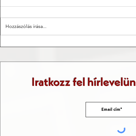
Hozzászólás írása...
Taizé, azon túl, hogy egy
Utazások és 
burgundiai település
Fővárosok
Iratkozz fel hírlevelü