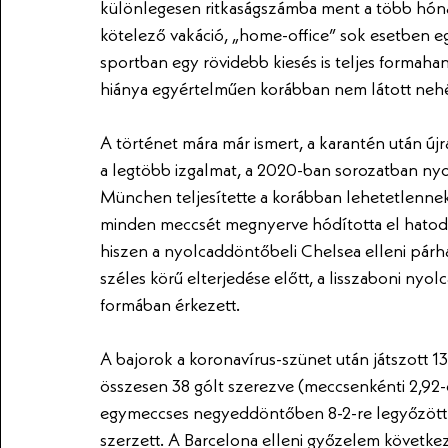
különlegesen ritkaságszámba ment a több hón
kötelező vakáció, „home-office” sok esetben e
sportban egy rövidebb kiesés is teljes formahan
hiánya egyértelműen korábban nem látott neh
A történet mára már ismert, a karantén után új
a legtöbb izgalmat, a 2020-ban sorozatban ny
München teljesítette a korábban lehetetlennek
minden meccsét megnyerve hódította el hatodi
hiszen a nyolcaddöntőbeli Chelsea elleni párh
széles körű elterjedése előtt, a lisszaboni nyo
formában érkezett. 
A bajorok a koronavírus-szünet után játszott 1
összesen 38 gólt szerezve (meccsenkénti 2,92-es
egymeccses negyeddöntőben 8-2-re legyőzött B
szerzett. A Barcelona elleni győzelem követk