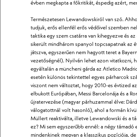
évben megkapta a főkritikát, éspedig azért, me
Természetesen Lewandowskiról van szó. Ahhoz 
tudjuk, erős ellenfél erős védőivel szemben neh
taktika egy szem csatárra van kihegyezve és az e
sikerült mindhárom spanyol topcsapatnak az éve
játszva, egyszerűen nem hagyott teret a Bayer
vezetőségnél). Nyilván lehet azon vitatkozni,
egyáltalán a müncheni gárda az Atletico Madrid
esetén különös tekintettel egyes párharcok szá
viszont nem változtat, hogy 2010-es évtized a
elbukott Európában, Messi Barcelonája és a Ronal
újratervezése (magyar párhuzammal élve: Dárda
válogatottnál volt hasonló), ahol a formán kívül
Müllert reaktiválta, illetve Lewandowski és a t
ez? Mi sem egyszerűbb ennél: a négy támadó eg
mindenkinek megvan a klasszikus pozíciója, de 9