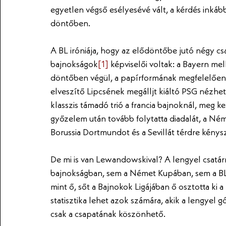
egyetlen végső esélyesévé vált, a kérdés inkáb
döntőben.
A BL iróniája, hogy az elődöntőbe jutó négy csa
bajnokságok
[1]
 képviselői voltak: a Bayern mell
döntőben végül, a papírformának megfelelően,
elveszítő Lipcsének megálljt kiáltó PSG nézhet
klasszis támadó trió a francia bajnoknál, meg k
győzelem után tovább folytatta diadalát, a Ném
Borussia Dortmundot és a Sevillát térdre kénysz
De mi is van Lewandowskival? A lengyel csatárna
bajnokságban, sem a Német Kupában, sem a BL-b
mint ő, sőt a Bajnokok Ligájában ő osztotta ki a
statisztika lehet azok számára, akik a lengyel 
csak a csapatának köszönhető. 