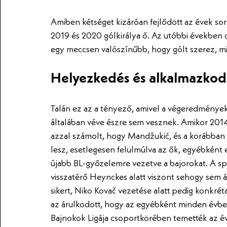
Amiben kétséget kizáróan fejlődött az évek so
2019 és 2020 gólkirálya ő. Az utóbbi években o
egy meccsen valószínűbb, hogy gólt szerez, m
Helyezkedés és alkalmazkod
Talán ez az a tényező, amivel a végeredmények
általában véve észre sem vesznek. Amikor 201
azzal számolt, hogy Mandžukić, és a korábba
lesz, esetlegesen felülmúlva az ők, egyébként 
újabb BL-győzelemre vezetve a bajorokat. A spa
visszatérő Heynckes alatt viszont sehogy sem á
sikert, Niko Kovač vezetése alatt pedig konkré
az árulkodott, hogy az egyébként minden évben
Bajnokok Ligája csoportkörében temették az év