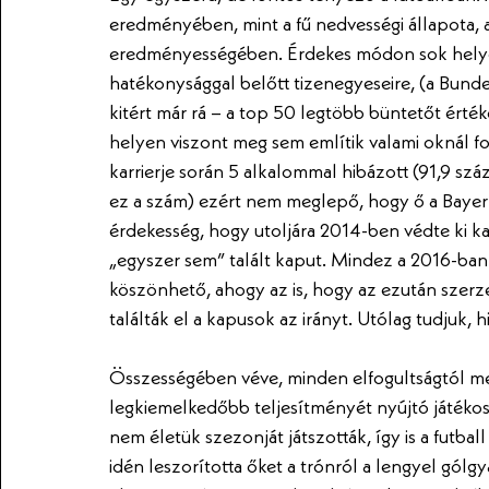
eredményében, mint a fű nedvességi állapota, 
eredményességében. Érdekes módon sok helyen
hatékonysággal belőtt tizenegyeseire, (a Bundes
kitért már rá – a top 50 legtöbb büntetőt érté
helyen viszont meg sem említik valami oknál fog
karrierje során 5 alkalommal hibázott (91,9 szá
ez a szám) ezért nem meglepő, hogy ő a Bayer
érdekesség, hogy utoljára 2014-ben védte ki ka
„egyszer sem” talált kaput. Mindez a 2016-ban 
köszönhető, ahogy az is, hogy az ezután szerz
találták el a kapusok az irányt. Utólag tudjuk, h
Összességében véve, minden elfogultságtól men
legkiemelkedőbb teljesítményét nyújtó játékosa
nem életük szezonját játszották, így is a futba
idén leszorította őket a trónról a lengyel gólgy