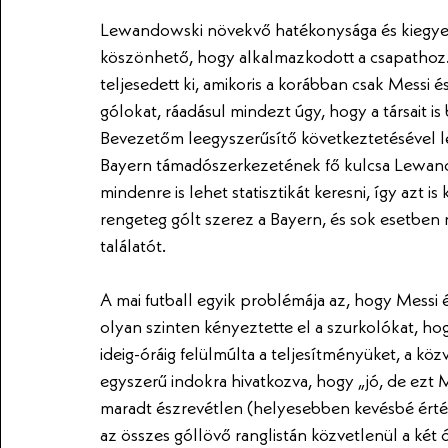
Lewandowski növekvő hatékonysága és kiegyen
köszönhető, hogy alkalmazkodott a csapathoz.
teljesedett ki, amikoris a korábban csak Messi 
gólokat, ráadásul mindezt úgy, hogy a társait is
Bevezetőm leegyszerűsítő következtetésével le
Bayern támadószerkezetének fő kulcsa Lewan
mindenre is lehet statisztikát keresni, így azt i
rengeteg gólt szerez a Bayern, és sok esetben
találatót.
A mai futball egyik problémája az, hogy Messi 
olyan szinten kényeztette el a szurkolókat, ho
ideig-óráig felülmúlta a teljesítményüket, a kö
egyszerű indokra hivatkozva, hogy „jó, de ezt Me
maradt észrevétlen (helyesebben kevésbé érté
az összes góllövő ranglistán közvetlenül a két 