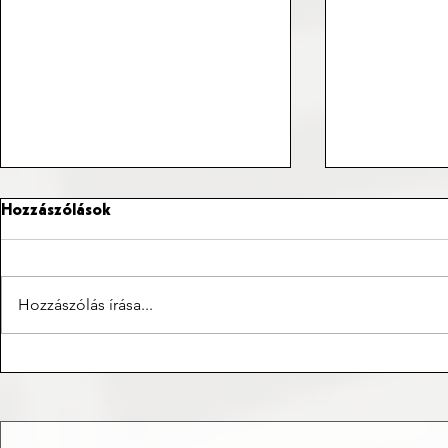
Hozzászólások
Hozzászólás írása...
XXIV. téli o
A világbajnokság legjobb
tizenegye – Éteres szemmel