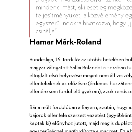
mindenki mást, aki esetleg megközelí
teljesítményüket, a közvélemény egy
egyszerű indokra hivatkozva, hogy „
csinálja”. 
Hamar Márk-Roland
Bundesliga, 16. forduló: az utóbbi hetekben h
magyar válogatott Sallai Rolandot is soraiban t
elfoglalt első helyezése megint nem áll veszél
ellenfeleiknek az előzésre (érdemes hozzátenni
ellenére sem fordul elő gyakran), azok rendsze
Bár a múlt fordulóban a Bayern, azután, hogy a
bajorok ellenfele szerzett vezetést (egyébkén
kaptak ki) előnyhöz jutott, majd meg is duplá
egyszerűséggel megfordította a meccset. Ez a 