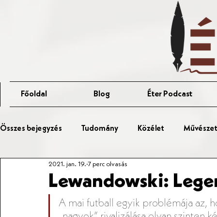
Főoldal
Blog
Éter Podcast
Összes bejegyzés
Tudomány
Közélet
Művészet 
2021. jan. 19.
7 perc olvasás
Érted Talks
Affér Vitaest
Lewandowski: Leg
A mai futball egyik problémája az,
„nagyok” rivalizálása olyan szinten k