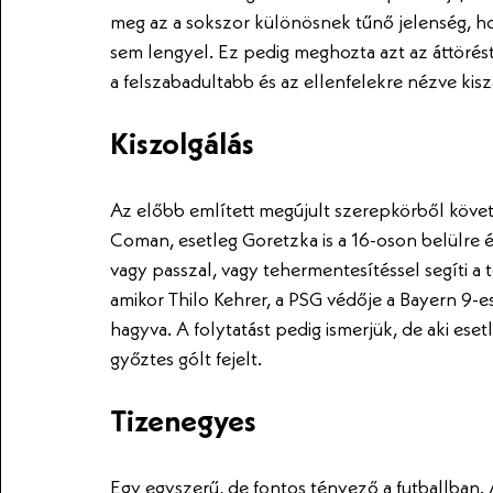
meg az a sokszor különösnek tűnő jelenség, ho
sem lengyel. Ez pedig meghozta azt az áttörés
a felszabadultabb és az ellenfelekre nézve kis
Kiszolgálás
Az előbb említett megújult szerepkörből követk
Coman, esetleg Goretzka is a 16-oson belülre 
vagy passzal, vagy tehermentesítéssel segíti a 
amikor Thilo Kehrer, a PSG védője a Bayern 9-e
hagyva. A folytatást pedig ismerjük, de aki e
győztes gólt fejelt.
Tizenegyes
Egy egyszerű, de fontos tényező a futballban