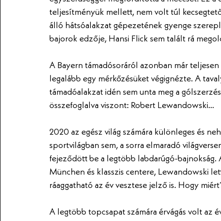
teljesítményük mellett, nem volt túl kecsegtet
álló hátsóalakzat gépezetének gyenge szerepl
bajorok edzője, Hansi Flick sem talált rá megol
A Bayern támadósoráról azonban már teljesen 
legalább egy mérkőzésüket végignézte. A tava
támadóalakzat idén sem unta meg a gólszerzést
összefoglalva viszont: Robert Lewandowski…
2020 az egész világ számára különleges és neh
sportvilágban sem, a sorra elmaradó világverse
fejeződött be a legtöbb labdarúgó-bajnokság. 
München és klasszis centere, Lewandowski let
ráaggatható az év vesztese jelző is. Hogy miér
A legtöbb topcsapat számára érvágás volt az év