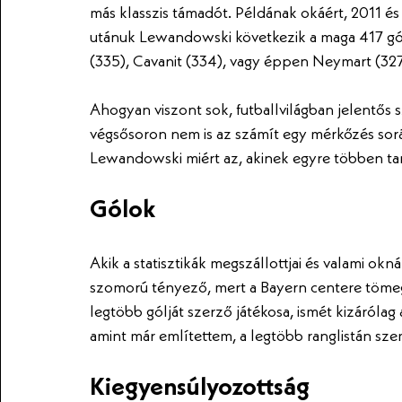
más klasszis támadót. Példának okáért, 2011 és
utánuk Lewandowski következik a maga 417 gól
(335), Cavanit (334), vagy éppen Neymart (327
Ahogyan viszont sok, futballvilágban jelentős s
végsősoron nem is az számít egy mérkőzés során
Lewandowski miért az, akinek egyre többen tar
Gólok
Akik a statisztikák megszállottjai és valami okn
szomorú tényező, mert a Bayern centere tömeg
legtöbb gólját szerző játékosa, ismét kizárólag 
amint már említettem, a legtöbb ranglistán sze
Kiegyensúlyozottság