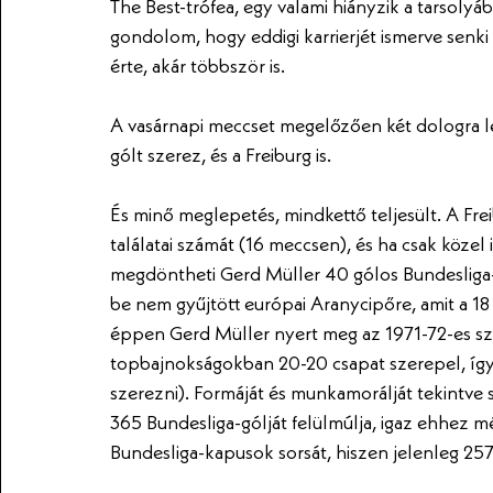
The Best-trófea, egy valami hiányzik a tarsoly
gondolom, hogy eddigi karrierjét ismerve senki
érte, akár többször is.
A vasárnapi meccset megelőzően két dologra le
gólt szerez, és a Freiburg is.
És minő meglepetés, mindkettő teljesült. A Freib
találatai számát (16 meccsen), és ha csak közel
megdöntheti Gerd Müller 40 gólos Bundesliga-cs
be nem gyűjtött európai Aranycipőre, amit a 18
éppen Gerd Müller nyert meg az 1971-72-es sz
topbajnokságokban 20-20 csapat szerepel, így
szerezni). Formáját és munkamorálját tekintve 
365 Bundesliga-gólját felülmúlja, igaz ehhez m
Bundesliga-kapusok sorsát, hiszen jelenleg 257 t