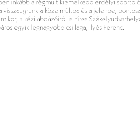
ben inkább a régmúlt kiemelkedő erdélyi sportolóir
ra visszaugrunk a közelmúltba és a jelenbe, pontos
ikor, a kézilabdázóiról is híres Székelyudvarhely
áros egyik legnagyobb csillaga, Ilyés Ferenc.