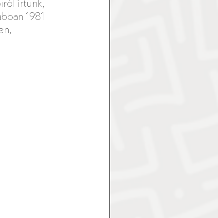
ól írtunk, 
abban 1981 
en, 