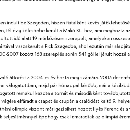
sen indult be Szegeden, hiszen fiatalként kevés játéklehetősé
, fél évig kölcsönbe került a Makó KC-hez, ami meghozta az 
 töltött idő alatt 19 mérkőzésen szerepelt, amelyeken összesen
rtával visszakerült a Pick Szegedbe, ahol ezután már alapját
000-2007 között 168 szereplés során 541 góllal járult hozzá a
való áttörést a 2004-es év hozta meg számára. 2003 decemb
ar válogatottban, majd pár hónappal később, már a kézilabd
ogatott remekül kezdte a tornát és másodikként továbbjutott
végére elfáradt a csapat és csupán a csalódást keltő 9. helyez
éni olimpia viszont már igazi sikert hozott Ilyés Ferenc és a 
k teljesítménnyel épphogy csak lemaradtak az olimpiai érem