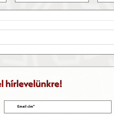
XXIV. téli olimpiai játékok
Haza
el hírlevelünkre!