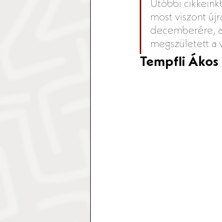
Utóbbi cikkeink
most viszont új
decemberére, am
megszületett a v
Tempfli Ákos