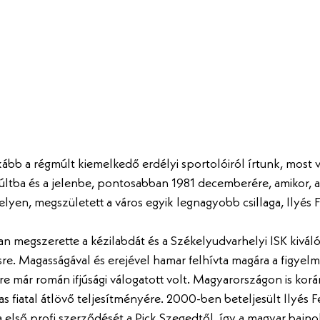
ább a régmúlt kiemelkedő erdélyi sportolóiról írtunk, most vi
últba és a jelenbe, pontosabban 1981 decemberére, amikor, a 
elyen, megszületett a város egyik legnagyobb csillaga, Ilyés 
n megszerette a kézilabdát és a Székelyudvarhelyi ISK kiváló
sre. Magasságával és erejével hamar felhívta magára a figyelme
e már román ifjúsági válogatott volt. Magyarországon is kor
s fiatal átlövő teljesítményére. 2000-ben beteljesült Ilyés F
 első profi szerződését a Pick Szegedtől, így a magyar bajn