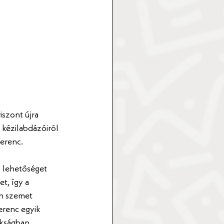
szont újra 
kézilabdázóiról 
Ferenc.
 lehetőséget 
t, így a 
án szemet 
erenc egyik 
okságban 