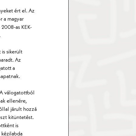
eket ért el. Az 
r a magyar 
a 2008-as KEK-
.
s sikerült 
aradt. Az 
tott a 
sapatnak.
 A válogatottból 
ak ellenére, 
lal járult hozzá 
zt kitüntetést. 
tként is 
 kézilabda 