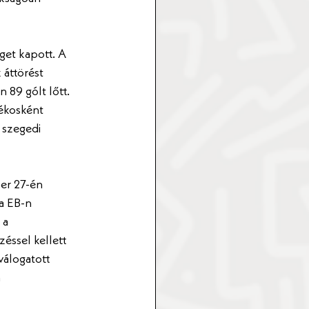
get kapott. A 
áttörést 
 89 gólt lőtt. 
ékosként 
 szegedi 
er 27-én 
a EB-n 
 a 
éssel kellett 
válogatott 
 