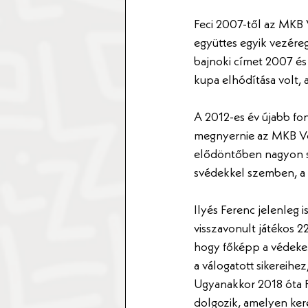
Feci 2007-től az MKB 
együttes egyik vezére
bajnoki címet 2007 és
kupa elhódítása volt, 
A 2012-es év újabb fon
megnyernie az MKB Ves
elődöntőben nagyon sz
svédekkel szemben, a 
Ilyés Ferenc jelenleg 
visszavonult játékos 
hogy főképp a védekezé
a válogatott sikereihe
Ugyanakkor 2018 óta Fe
dolgozik, amelyen kere