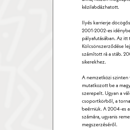
kézilabdázhatott.
Ilyés karrierje döcögő
2001-2002-es idényben
pályafutásában. Az itt
Kölcsönszerződése lejá
számított rá a stáb. 2
sikerekhez.
A nemzetközi szinten 
mutatkozott be a magy
szerepelt. Ugyan a vál
csoportkörből, a torna 
beérniük. A 2004-es ath
számára, ugyanis reme
megszerzéséről.