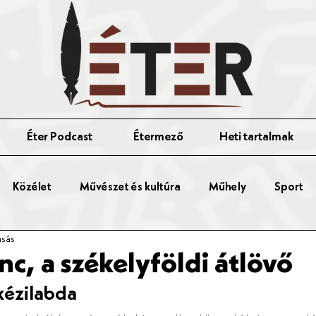
Éter Podcast
Étermező
Heti tartalmak
Közélet
Művészet és kultúra
Műhely
Sport
asás
nc, a székelyföldi átlövő
kézilabda