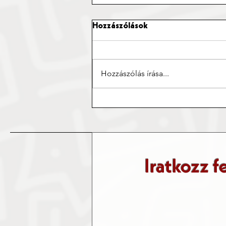
Hozzászólások
Hozzászólás írása...
A világbajnokság legjobb
tizenegye – Éteres szemmel
Iratkozz f