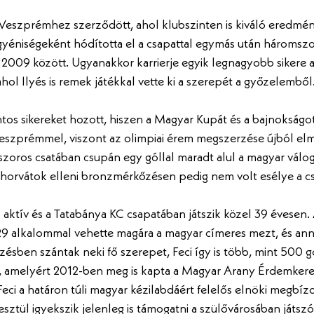
Veszprémhez szerződött, ahol klubszinten is kiváló eredmény
gyéniségeként hódította el a csapattal egymás után háromszo
 2009 között. Ugyanakkor karrierje egyik legnagyobb sikere 
ahol Ilyés is remek játékkal vette ki a szerepét a győzelemből
tos sikereket hozott, hiszen a Magyar Kupát és a bajnokságot i
zprémmel, viszont az olimpiai érem megszerzése újból elm
oros csatában csupán egy góllal maradt alul a magyar váloga
horvátok elleni bronzmérkőzésen pedig nem volt esélye a c
is aktív és a Tatabánya KC csapatában játszik közel 39 évesen.
229 alkalommal vehette magára a magyar címeres mezt, és ann
sben szántak neki fő szerepet, Feci így is több, mint 500 gól
z, amelyért 2012-ben meg is kapta a Magyar Arany Érdemkeres
ci a határon túli magyar kézilabdáért felelős elnöki megbízot
sztül igyekszik jelenleg is támogatni a szülővárosában játszó