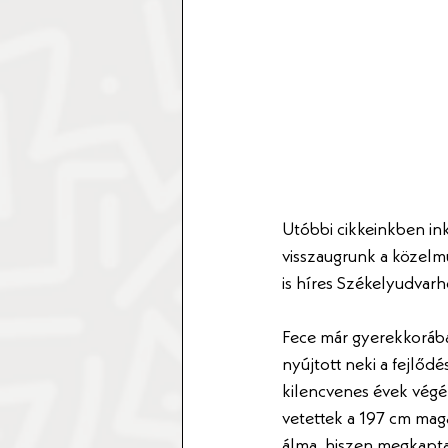
Utóbbi cikkeinkben ink
visszaugrunk a közelm
is híres Székelyudvarh
Fece már gyerekkorába
nyújtott neki a fejlődé
kilencvenes évek végér
vetettek a 197 cm maga
álma, hiszen megkapta