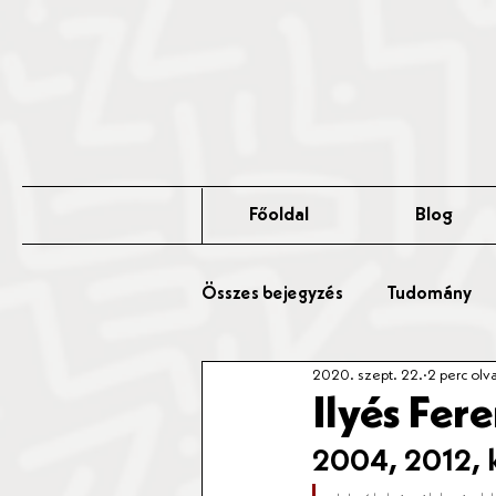
Főoldal
Blog
Összes bejegyzés
Tudomány
2020. szept. 22.
2 perc olv
Érted Talks
Affér Vitaest
Ilyés Fere
2004, 2012, 