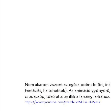
Nem akarom viszont az egész poént lelőni, ink
Fantáziát, ha tehetitek). Az animáció gyönyörű,
csodaszép, tökéletesen illik a farsang farkához.
https://www.youtube.com/watch?v=SLCuL-K39eQ