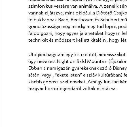
szimfonikus versére van animálva. A zenei kisér
vannak eljátszva, mint például a Diótörő Csajkov
felbukkannak Bach, Beethoven és Schubert művei 
grandiózussága még mindig meg tud lepni, pedig
feldolgozni, hogy egyes jeleneteket hogyan leh
technikát és módszert kellett kitalálni, hogy lét
Utoljára hagytam egy kis ízelítőt, ami visszak
úgy nevezett Night on Bald Mountain (Éjszaka a
Ebben a nem igazán gyerekeknek szóló Disney
sátán, vagy „Fekete Isten” a szláv kultúrában) f
kisebb gonosz szellemeket. Amúgy fun-factként
magyar horrorlegendáról voltak mintázva. 