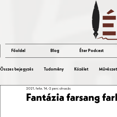
Főoldal
Blog
Éter Podcast
Összes bejegyzés
Tudomány
Közélet
Művészet 
2021. febr. 14.
2 perc olvasás
Érted Talks
Affér Vitaest
Fantázia farsang far