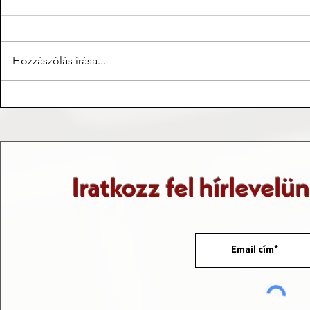
Hozzászólás írása...
Taizé, azon túl, hogy egy
Utazások és 
burgundiai település
Fővárosok
Iratkozz fel hírlevelü