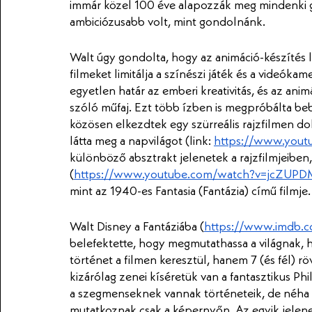
immár közel 100 éve alapozzák meg mindenki gy
ambiciózusabb volt, mint gondolnánk. 
Walt úgy gondolta, hogy az animáció-készítés l
filmeket limitálja a színészi játék és a videóka
egyetlen határ az emberi kreativitás, és az an
szóló műfaj. Ezt több ízben is megpróbálta beb
közösen elkezdtek egy szürreális rajzfilmen do
látta meg a napvilágot (link: 
https://www.you
különböző absztrakt jelenetek a rajzfilmjeiben
(
https://www.youtube.com/watch?v=jcZUP
mint az 1940-es Fantasia (Fantázia) című filmje.
Walt Disney a Fantáziába (
https://www.imdb.c
belefektette, hogy megmutathassa a világnak, 
történet a filmen keresztül, hanem 7 (és fél) 
kizárólag zenei kíséretük van a fantasztikus P
a szegmenseknek vannak történeteik, de néha te
mutatkoznak csak a képernyőn. Az egyik jelenet