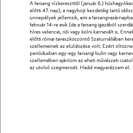
A farsang vízkereszttől (január 6.) húshagyók
előtti 47. nap), a nagyböjt kezdetéig tartó idő
ünnepélyek jellemzik, ami a farsangvasárnapban
február 14-re esik (de a farsang igazából szerd
híres velencei, riói vagy kölni karnevált is. E
előtti római tavaszköszöntő Szaturnáliában kere
szellemeinek az elüldözése volt. Ezért öltözn
periódusban egy-egy farsangi bulin vagy karnev
szellemében ajánlom az eheti művészeti csatol
az utolsó szegmensét. Hadd magyarázzam el.