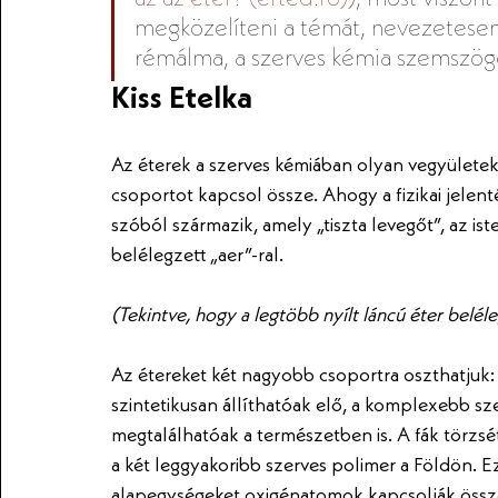
megközelíteni a témát, nevezetesen
rémálma, a szerves kémia szemszög
Kiss Etelka
Az éterek a szerves kémiában olyan vegyülete
csoportot kapcsol össze. Ahogy a fizikai jelent
szóból származik, amely „tiszta levegőt”, az is
belélegzett „aer”-ral. 
(Tekintve, hogy a legtöbb nyílt láncú éter belé
Az étereket két nagyobb csoportra oszthatjuk: m
szintetikusan állíthatóak elő, a komplexebb sze
megtalálhatóak a természetben is. A fák törzsét
a két leggyakoribb szerves polimer a Földön. 
alapegységeket oxigénatomok kapcsolják össze