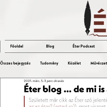
Főoldal
Blog
Éter Podcast
Összes bejegyzés
Tudomány
Közélet
Művészet 
2021. márc. 5.
3 perc olvasás
Érted Talks
Affér Vitaest
Éter blog … de mi is 
Született már cikk az Éter szó jelen
az az éter? (erted.ro)
), most viszon