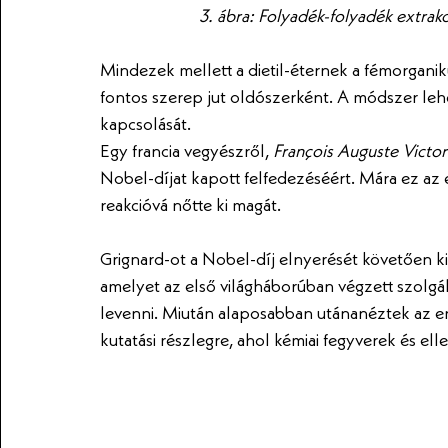
3. ábra: Folyadék-folyadék extrakci
Mindezek mellett a dietil-éternek a fémorgani
fontos szerep jut oldószerként. A módszer leh
kapcsolását. 
Egy francia vegyészről, 
François Auguste Victor
Nobel-díjat kapott felfedezéséért. Mára ez az e
reakcióvá nőtte ki magát. 
Grignard-ot a Nobel-díj elnyerését követően ki
amelyet az első világháborúban végzett szolgála
levenni. Miután alaposabban utánanéztek az e
kutatási részlegre, ahol kémiai fegyverek és el