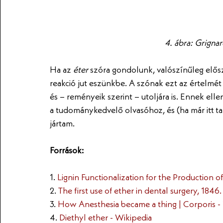
4. ábra: Grignar
Ha az 
éter
 szóra gondolunk, valószínűleg elősz
reakció jut eszünkbe. A szónak ezt az értelmét
és – reményeik szerint – utoljára is. Ennek el
a tudománykedvelő olvasóhoz, és (ha már itt ta
jártam. 
Források:
1. 
Lignin Functionalization for the Production o
2. 
The first use of ether in dental surgery, 184
3. 
How Anesthesia became a thing | Corporis -
4. 
Diethyl ether - Wikipedia