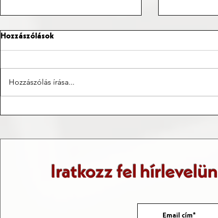
Hozzászólások
Hozzászólás írása...
Az ősrobbanás-elmélet
Matematika
berobbanása a világba
mindennap
Iratkozz fel hírlevelü