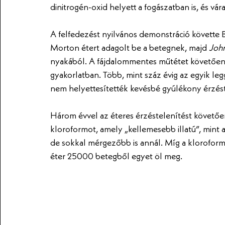
dinitrogén-oxid helyett a fogászatban is, és várat
A felfedezést nyilvános demonstráció követte 
Morton étert adagolt be a betegnek, majd
 Joh
nyakából. A fájdalommentes műtétet követően az
gyakorlatban. Több, mint száz évig az egyik le
nem helyettesítették kevésbé gyúlékony érzést
Három évvel az éteres érzéstelenítést követően
kloroformot, amely „kellemesebb illatú”, mint az 
de sokkal mérgezőbb is annál. Míg a kloroform
éter 25000 betegből egyet öl meg. 