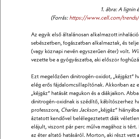
1. ábra: A lignin 
(Forrás: 
https://www.cell.com/trends
Az egyik első általánosan alkalmazott inhaláció
sebészetben, fogászatban alkalmaztak, és telje
(vagy köznapi nevén egyszerűen éter) volt. 
Wi
vezette be a gyógyászatba, aki először foghúzá
Ezt megelőzően dinitrogén-oxidot, „kéjgázt” h
elég erős fájdalomcsillapítónak. Akkoriban az 
„kéjgáz” hatását magukon és a diákjaikon. Abban
dinitrogén-oxidnak is szédítő, kábítószerhez h
professzora, 
Charles Jackson
 „kéjgáz” hiányába
áztatott kendővel belélegeztetett diák véletle
elájult, viszont pár perc múlva magához is tért
az éter altató hatásáról. Morton, aki részt vett 