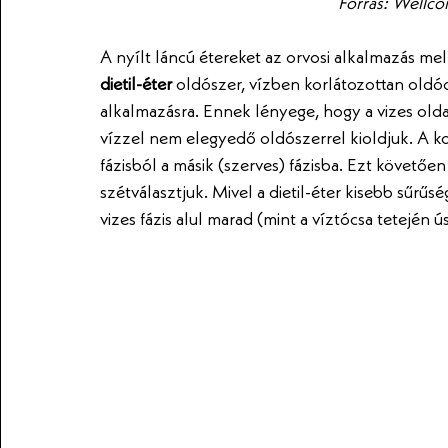
Forrás: Wellco
A nyílt láncú étereket az orvosi alkalmazás mel
dietil-éter 
oldószer, vízben korlátozottan oldódi
alkalmazásra. Ennek lényege, hogy a vizes ol
vízzel nem elegyedő oldószerrel kioldjuk. A k
fázisból a másik (szerves) fázisba. Ezt követőe
szétválasztjuk. Mivel a dietil-éter kisebb sűrűség
vizes fázis alul marad (mint a víztócsa tetején ús