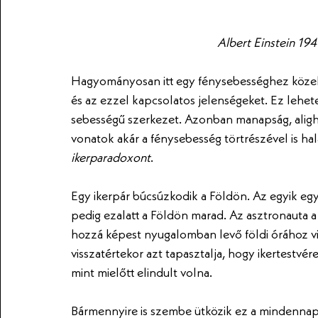
Albert Einstein 194
Hagyományosan itt egy fénysebességhez közel
és az ezzel kapcsolatos jelenségeket. Ez lehet
sebességű szerkezet. Azonban manapság, alig
vonatok akár a fénysebesség törtrészével is h
ikerparadoxont
.
Egy ikerpár búcsúzkodik a Földön. Az egyik egy 
pedig ezalatt a Földön marad. Az asztronauta a
hozzá képest nyugalomban levő földi órához visz
visszatértekor azt tapasztalja, hogy ikertestvér
mint mielőtt elindult volna. 
Bármennyire is szembe ütközik ez a mindennapi l