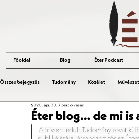
Főoldal
Blog
Éter Podcast
Összes bejegyzés
Tudomány
Közélet
Művészet 
2020. ápr. 30.
7 perc olvasás
Érted Talks
Affér Vitaest
Éter blog… de mi is 
"
A frissen indult Tudomány rovat külö
publikálására létrehozott tér az Éter