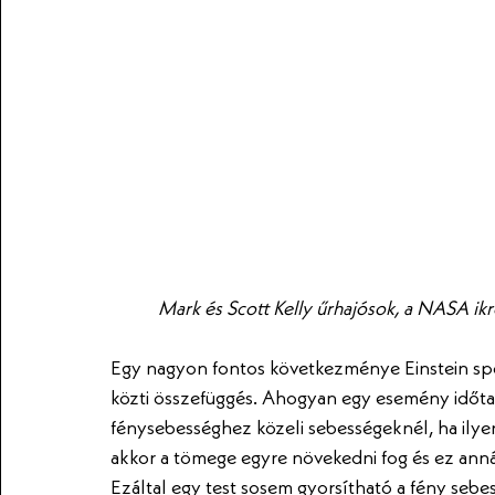
Mark és Scott Kelly űrhajósok, a NASA ikr
Egy nagyon fontos következménye Einstein speci
közti összefüggés. Ahogyan egy esemény időtar
fénysebességhez közeli sebességeknél, ha ilyen
akkor a tömege egyre növekedni fog és ez anná
Ezáltal egy test sosem gyorsítható a fény sebe