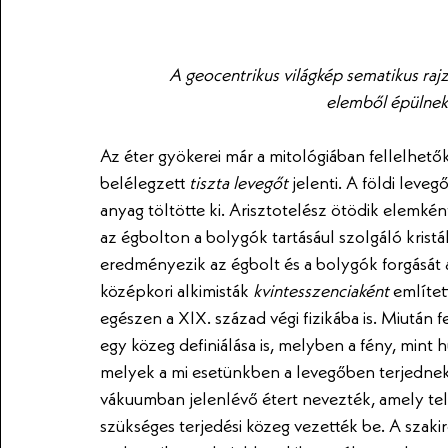
A geocentrikus világkép sematikus rajz
elemből épülnek 
Az éter gyökerei már a mitológiában fellelhetők
belélegzett 
tiszta levegőt
 jelenti. A földi leve
anyag töltötte ki. Arisztotelész ötödik elemkén
az égbolton a bolygók tartásául szolgáló kris
eredményezik az égbolt és a bolygók forgását a
középkori alkimisták 
kvintesszenciaként 
említet
egészen a XIX. század végi fizikába is. Miután 
egy közeg definiálása is, melyben a fény, min
melyek a mi esetünkben a levegőben terjednek.
vákuumban jelenlévő étert nevezték, amely telj
szükséges terjedési közeg vezették be. A sza