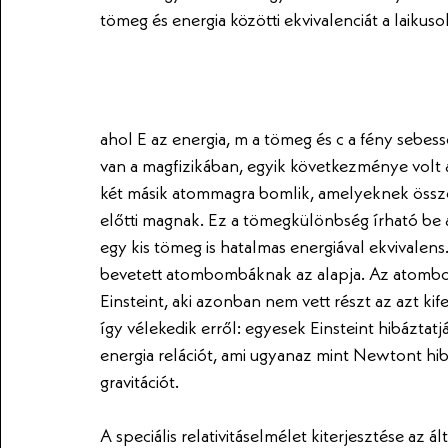
tömeg és energia közötti ekvivalenciát a laikusok
ahol E az energia, m a tömeg és c a fény sebe
van a magfizikában, egyik következménye volt 
két másik atommagra bomlik, amelyeknek össz
előtti magnak. Ez a tömegkülönbség írható be 
egy kis tömeg is hatalmas energiával ekvivalens.
bevetett atombombáknak az alapja. Az atombomb
Einsteint, aki azonban nem vett részt az azt 
így vélekedik erről: egyesek Einsteint hibáztat
energia relációt, ami ugyanaz mint Newtont hibá
gravitációt. 
A speciális relativitáselmélet kiterjesztése az á