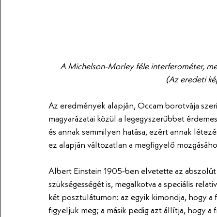
A Michelson-Morley féle interferométer, mel
(Az eredeti ké
Az eredmények alapján, Occam borotvája szerint 
magyarázatai közül a legegyszerűbbet érdemes v
és annak semmilyen hatása, ezért annak létezés
ez alapján változatlan a megfigyelő mozgásáho
Albert Einstein 1905-ben elvetette az abszolút t
szükségességét is, megalkotva a speciális relati
két posztulátumon: az egyik kimondja, hogy a f
figyeljük meg; a másik pedig azt állítja, hogy 