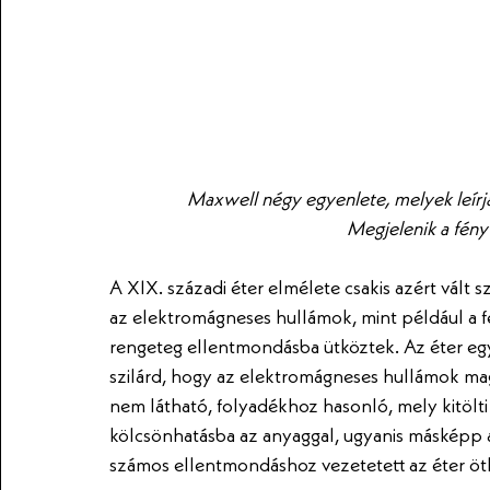
Maxwell négy egyenlete, melyek leírjá
Megjelenik a fény
A XIX. századi éter elmélete csakis azért vált
az elektromágneses hullámok, mint például a fé
rengeteg ellentmondásba ütköztek. Az éter egy
szilárd, hogy az elektromágneses hullámok maga
nem látható, folyadékhoz hasonló, mely kitölt
kölcsönhatásba az anyaggal, ugyanis másképp 
számos ellentmondáshoz vezetetett az éter ötl