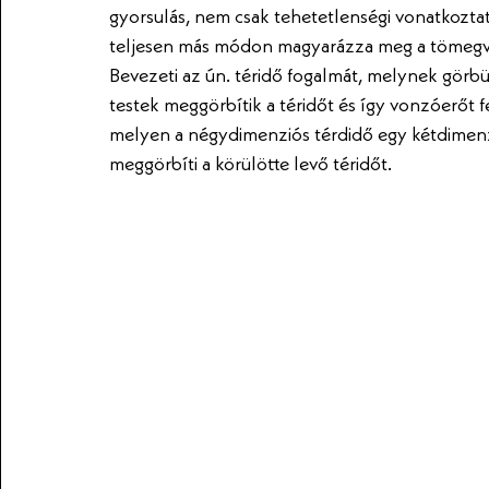
gyorsulás, nem csak tehetetlenségi vonatkoztat
teljesen más módon magyarázza meg a tömegvo
Bevezeti az ún. téridő fogalmát, melynek görbü
testek meggörbítik a téridőt és így vonzóerőt fe
melyen a négydimenziós térdidő egy kétdimenzi
meggörbíti a körülötte levő téridőt.