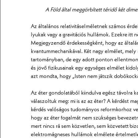
A Föld által meggörbített téridő két dime
Az általános relativitáselméletnek számos érd
lyukak vagy a gravitációs hullámok. Ezekre itt n
Megjegyzendő érdekességként, hogy az általáno
kvantummechanikával. Két nagy elmélet, mely 
tartományban, de egy adott ponton ellentmond
és jövő fizikusainak egy egységes elmélet kid
azt mondta, hogy „Isten nem játszik dobókocká
Az éter gondolatából kiindulva egész távolra k
válaszoltuk meg: mi is az az éter? A kérdést mag
kérdés valóságos tudományos reformkorhoz veze
hogy az éter fogalmát nem szükséges bevezetnü
mert nincs rá sem közvetlen, sem közvetett bizo
elektromágneses hullámok elmélete értelmetlen