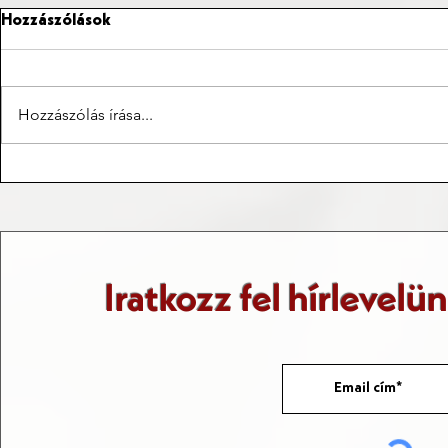
Hozzászólások
Hozzászólás írása...
Az ősrobbanás-elmélet
Matematika
berobbanása a világba
mindennap
Iratkozz fel hírlevelü