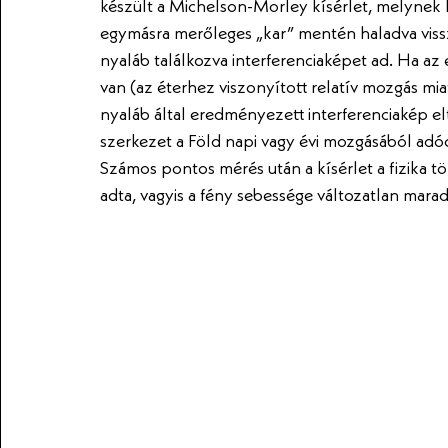
készült a Michelson-Morley kísérlet, melynek 
egymásra merőleges „kar” mentén haladva visszav
nyaláb találkozva interferenciaképet ad. Ha az 
van (az éterhez viszonyított relatív mozgás miat
nyaláb által eredményezett interferenciakép el
szerkezet a Föld napi vagy évi mozgásából adód
Számos pontos mérés után a kísérlet a fizika
adta, vagyis a fény sebessége változatlan mara