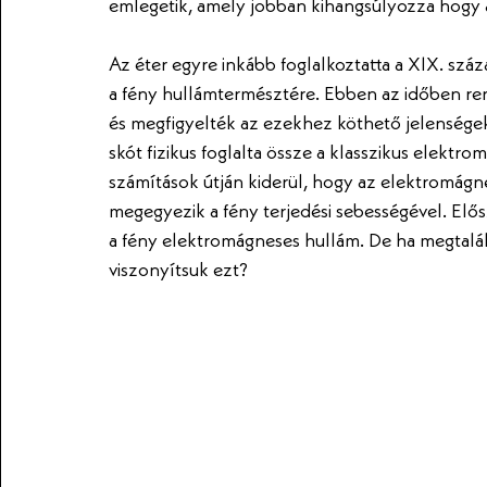
emlegetik, amely jobban kihangsúlyozza hogy a
Az éter egyre inkább foglalkoztatta a XIX. száz
a fény hullámtermésztére. Ebben az időben re
és megfigyelték az ezekhez köthető jelenségek
skót fizikus foglalta össze a klasszikus elektr
számítások útján kiderül, hogy az elektromágn
megegyezik a fény terjedési sebességével. Elősz
a fény elektromágneses hullám. De ha megtalál
viszonyítsuk ezt?