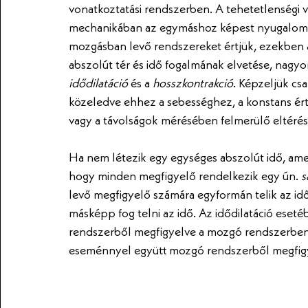
vonatkoztatási rendszerben. A tehetetlenségi v
mechanikában az egymáshoz képest nyugalomb
mozgásban levő rendszereket értjük, ezekben 
abszolút tér és idő fogalmának elvetése, nagy
idődilatáció
 és a 
hosszkontrakció
. Képzeljük cs
közeledve ehhez a sebességhez, a konstans ér
vagy a távolságok mérésében felmerülő eltérés
Ha nem létezik egy egységes abszolút idő, amely
hogy minden megfigyelő rendelkezik egy ún. 
s
levő megfigyelő számára egyformán telik az idő
másképp fog telni az idő. Az idődilatáció eset
rendszerből megfigyelve a mozgó rendszerben 
eseménnyel együtt mozgó rendszerből megfigy