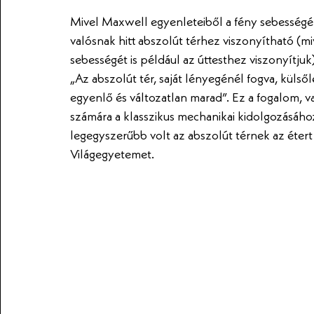
Mivel Maxwell egyenleteiből a fény sebességéne
valósnak hitt abszolút térhez viszonyítható (m
sebességét is például az úttesthez viszonyítjuk
„Az abszolút tér, saját lényegénél fogva, küls
egyenlő és változatlan marad”. Ez a fogalom, 
számára a klasszikus mechanikai kidolgozásáho
legegyszerűbb volt az abszolút térnek az étert 
Világegyetemet.