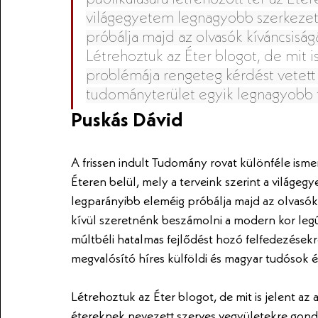
világegyetem legnagyobb szerkezetei
próbálja majd az olvasók kíváncsiságá
Létrehoztuk az Éter blogot, de mit is
problémája rengeteg kérdést vetett 
tudományterület egyik legnagyobb f
Puskás Dávid
A frissen indult Tudomány rovat különféle ismer
Éteren belül, mely a terveink szerint a világeg
legparányibb eleméig próbálja majd az olvasók k
kívül szeretnénk beszámolni a modern kor legú
múltbéli hatalmas fejlődést hozó felfedezésekrő
megvalósító híres külföldi és magyar tudósok ér
Létrehoztuk az Éter blogot, de mit is jelent az a
étereknek nevezett szerves vegyületekre gondo