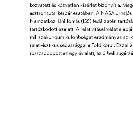
közvetett és közvetlen kísérlet bizonyítja. Magá
asztronauta ikerpár esetében. A NASA űrhajós i
Nemzetközi Űrállomás (ISS) fedélzetén tartózko
tartózkodott ezalatt. A relativitáselmélet alap
milliszekundum különbséget eredményez az iker
relativisztikus sebességgel a Föld körül. Ezzel 
rosszabbodott az egy év alatt, az űrbeli sugárzá