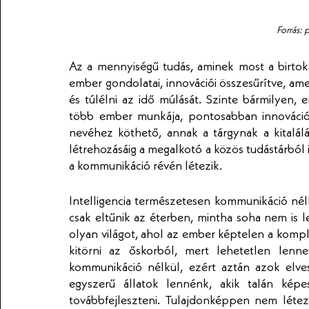
Forrás: 
Az a mennyiségű tudás, aminek most a birtok
ember gondolatai, innovációi összesűrítve, ame
és túlélni az idő múlását. Szinte bármilyen, e
több ember munkája, pontosabban innovációj
nevéhez köthető, annak a tárgynak a kitalálá
létrehozásáig a megalkotó a közös tudástárból 
a kommunikáció révén létezik.
Intelligencia természetesen kommunikáció nélkü
csak eltűnik az éterben, mintha soha nem is l
olyan világot, ahol az ember képtelen a kompl
kitörni az őskorból, mert lehetetlen lenn
kommunikáció nélkül, ezért aztán azok elve
egyszerű állatok lennénk, akik talán képe
továbbfejleszteni. Tulajdonképpen nem létezn