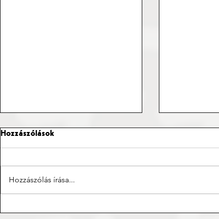
Hozzászólások
Hozzászólás írása...
Taizé, azon túl, hogy egy
Utazások és 