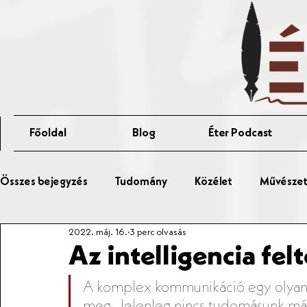
Főoldal
Blog
Éter Podcast
Összes bejegyzés
Tudomány
Közélet
Művészet 
2022. máj. 16.
3 perc olvasás
Érted Talks
Affér Vitaest
Az intelligencia fel
A komplex kommunikáció egy olyan 
meg. Jelenleg nincs tudomásunk más