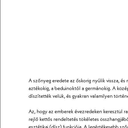
A szőnyeg eredete az őskorig nyúlik vissza, és m
aztékokig, a beduinoktól a germánokig. A középk
díszítették velük, és gyakran valamilyen történ
Az, hogy az emberek évezredeken keresztül r
rejlő kettős rendeltetés tökéletes összhangjából
esztétikai (dísz) funkciója. A legértékesebb