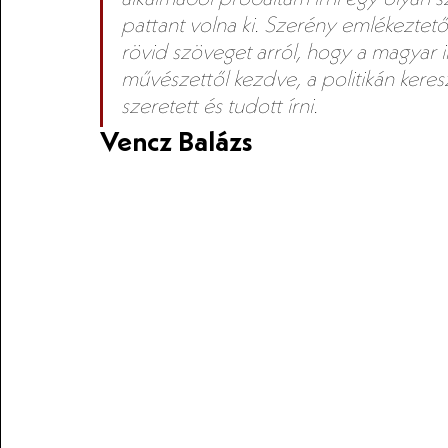
pattant volna ki. Szerény emlékeztető
rövid szöveget arról, hogy a magyar ir
művészettől kezdve, a politikán keres
szeretett és tudott írni. 
Vencz Balázs