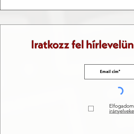
Taizé, azon túl, hogy egy
Utazások és 
burgundiai település
Fővárosok
Iratkozz fel hírlevelü
Elfogadom
irányelveke