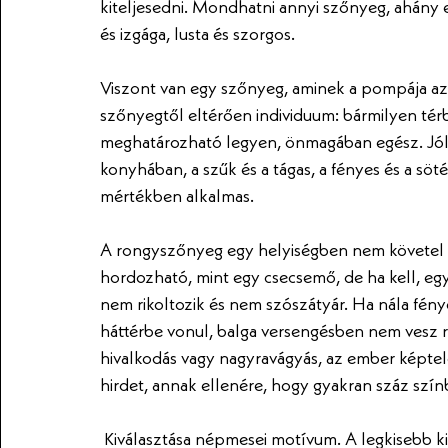
kiteljesedni. Mondhatni annyi szőnyeg, ahány e
és izgága, lusta és szorgos. 
Viszont van egy szőnyeg, aminek a pompája az 
szőnyegtől eltérően individuum: bármilyen tér
meghatározható legyen, önmagában egész. Jól 
konyhában, a szűk és a tágas, a fényes és a söté
mértékben alkalmas.
A rongyszőnyeg egy helyiségben nem követel m
hordozható, mint egy csecsemő, de ha kell, eg
nem rikoltozik és nem szószátyár. Ha nála fénye
háttérbe vonul, balga versengésben nem vesz 
hivalkodás vagy nagyravágyás, az ember képtel
hirdet, annak ellenére, hogy gyakran száz sz
 Kiválasztása népmesei motívum. A legkisebb királyfi a gebét választja lovának, aki később 