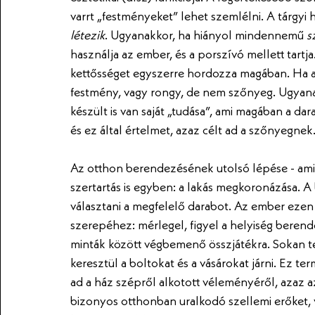
varrt „festményeket” lehet szemlélni. A tárgyi h
létezik
. Ugyanakkor, ha hiányol mindennemű 
s
használja az ember, és a porszívó mellett tart
kettősséget egyszerre hordozza magában. Ha az
festmény, vagy rongy, de nem szőnyeg. Ugyan
készült is van saját „tudása”, ami magában a da
és ez által értelmet, azaz célt ad a szőnyegne
Az otthon berendezésének utolsó lépése - amit
szertartás is egyben: a lakás megkoronázása. A
választani a megfelelő darabot. Az ember eze
szerepéhez: mérlegel, figyel a helyiség berend
minták között végbemenő összjátékra. Sokan t
keresztül a boltokat és a vásárokat járni. Ez te
ad a ház szépről alkotott véleményéről, azaz az
bizonyos otthonban uralkodó szellemi erőket, v