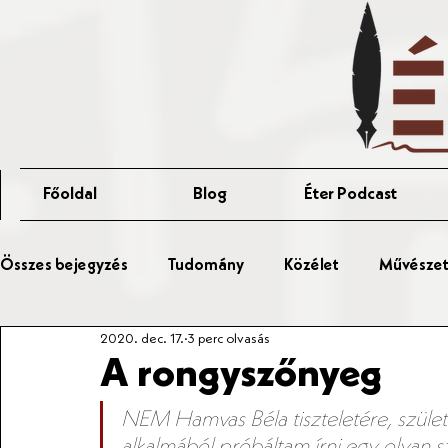
Főoldal
Blog
Éter Podcast
Összes bejegyzés
Tudomány
Közélet
Művészet 
2020. dec. 17.
3 perc olvasás
Érted Talks
Affér Vitaest
A rongyszőnyeg
NEM Hamvas Béla tiszteletére, szület
alkalmából próbáltam írni egy olyan s