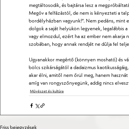
megtáltosodik, és bajtársa lesz a megpróbált
Megóv a felfázástól, de nem is kényezteti a ta
bordélyházban vagyunk!”. Nem pedáns, mint eg
dolgok a saját helyükön legyenek, legalábbis 
vagy elmozdul, ezért ha az ember nem akarja n
szobában, hogy annak rendjét ne dúlja fel telje
Ugyanakkor megértő (könnyen mosható) és vág
bölcs szikárságától a dadaizmus kaotikusságáig,
akar élni, amitől nem őrül meg, hanem hasznát 
amíg van rongyszőnyegünk, addig nincs elvesz
Művészet és kultúra
Friss bejegyzések