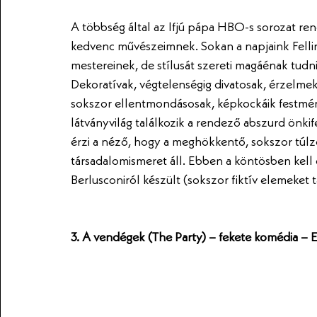
A többség által az Ifjú pápa HBO-s sorozat ren
kedvenc művészeimnek. Sokan a napjaink Fellin
mestereinek, de stílusát szereti magáénak tudni
Dekoratívak, végtelenségig divatosak, érzelmekb
sokszor ellentmondásosak, képkockáik festmé
látványvilág találkozik a rendező abszurd önki
érzi a néző, hogy a meghökkentő, sokszor túlz
társadalomismeret áll. Ebben a köntösben kell e
Berlusconiról készült (sokszor fiktív elemeket ta
3. A vendégek (The Party) – fekete komédia – E