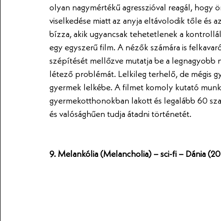
olyan nagymértékű agresszióval reagál, hogy ön
viselkedése miatt az anyja eltávolodik tőle és a
bízza, akik ugyancsak tehetetlenek a kontroll
egy egyszerű film. A nézők számára is felkavaró
szépítését mellőzve mutatja be a legnagyobb ny
létező problémát. Lelkileg terhelő, de mégis g
gyermek lelkébe. A filmet komoly kutató mun
gyermekotthonokban lakott és legalább 60 szak
és valósághűen tudja átadni történetét. 
9. Melankólia (Melancholia) – sci-fi – Dánia (20