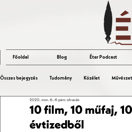
Főoldal
Blog
Éter Podcast
Összes bejegyzés
Tudomány
Közélet
Művészet 
2020. nov. 6.
6 perc olvasás
Érted Talks
Affér Vitaest
10 film, 10 műfaj, 1
évtizedből