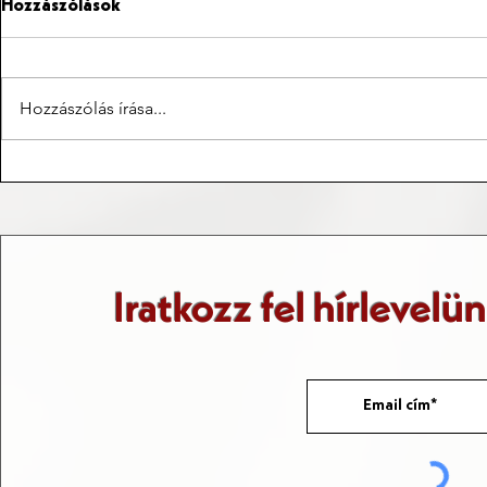
Hozzászólások
Hozzászólás írása...
Taizé, azon túl, hogy egy
Utazások és 
burgundiai település
Fővárosok
Iratkozz fel hírlevelü