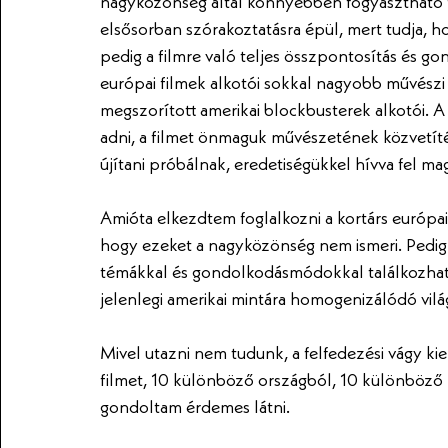
nagyközönség által könnyebben fogyasztható f
elsősorban szórakoztatásra épül, mert tudja, h
pedig a filmre való teljes összpontosítás és go
európai filmek alkotói sokkal nagyobb művészi
megszorított amerikai blockbusterek alkotói. 
adni, a filmet önmaguk művészetének közvetít
újítani próbálnak, eredetiségükkel hívva fel ma
Amióta elkezdtem foglalkozni a kortárs európai
hogy ezeket a nagyközönség nem ismeri. Pedig 
témákkal és gondolkodásmódokkal találkozhatun
jelenlegi amerikai mintára homogenizálódó vil
Mivel utazni nem tudunk, a felfedezési vágy kie
filmet, 10 különböző országból, 10 különböző 
gondoltam érdemes látni. 