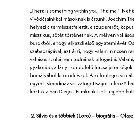
„There is something within you, Thelma!”. Nehéz
vívódásainkkal másoknak is ártunk. Joachim Tr
helyezi a természetfelettit, a szupererőt, kaput
misztikus, sötét történetnek. A mélyen vallásos
burokból, ahogy elkezdi első egyetemi évét Os
szabadságával, azt érzi, hogy valami nincsen r
vallásos szülei nem tudnának elfogadni. Valami
gyakoribb, a lányt körülölelő furcsa jelenségek 
homályából kitörni készül. A különleges vizuális 
egyedi, skandináv visszafogottságot tükröző han
köztük a San Diego-i Filmkritikusok legjobb külföl
2. Silvio és a többiek (Loro) – biográfia – Olas