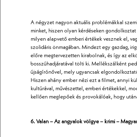
A négyzet nagyon aktuális problémákkal szemb
minket, hiszen olyan kérdéseken gondolkoztat 
milyen alapvető emberi értékek vesznek el, vagy
szolidáris önmagában. Mindezt egy gazdag, irig
előre megtervezetten kirabolnak, és így az elk
bosszúhadjáratával tölti ki. Mellékszálként pe
újságírónővel, mely ugyancsak elgondolkoztató k
Hiszen ahány ember nézi ezt a filmet, annyi k
kultúrával, művészettel, emberi értékekkel, mod
kellően meglepőek és provokálóak, hogy utána 
6. Valan – Az angyalok völgye – krimi – Magya