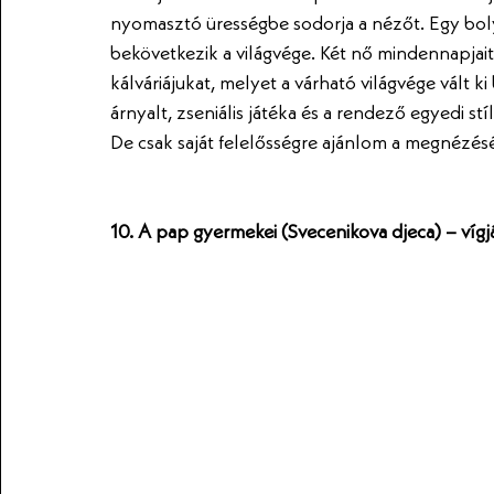
nyomasztó ürességbe sodorja a nézőt. Egy boly
bekövetkezik a világvége. Két nő mindennapjait 
kálváriájukat, melyet a várható világvége vált 
árnyalt, zseniális játéka és a rendező egyedi st
De csak saját felelősségre ajánlom a megnézésé
10. A pap gyermekei (Svecenikova djeca) – víg