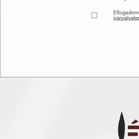
Elfogadom
irányelveke