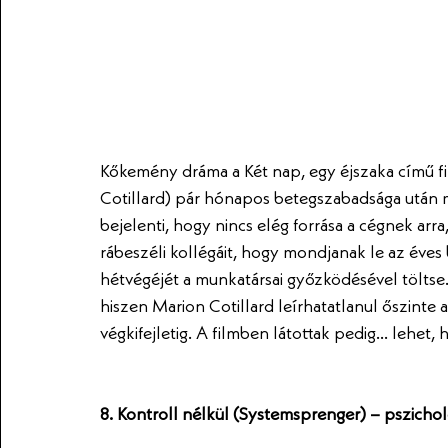
Kőkemény dráma a Két nap, egy éjszaka című fi
Cotillard) pár hónapos betegszabadsága után 
bejelenti, hogy nincs elég forrása a cégnek arra,
rábeszéli kollégáit, hogy mondjanak le az éves
hétvégéjét a munkatársai győzködésével töltse
hiszen Marion Cotillard leírhatatlanul őszinte 
végkifejletig. A filmben látottak pedig... lehet,
8. Kontroll nélkül (Systemsprenger) – pszicho