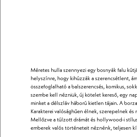
Méretes hulla szennyezi egy bosnyák falu kútj
helyszínre, hogy kihúzzák a szerencsétlent, ám
összefoglalható a balszerencsés, komikus, sok
szembe kell nézniük, új kötelet kereső, egy nap
minket a délszláv háború kietlen tájain. A bor
Karakterei valósághűen élnek, szerepelnek és re
Mellőzve a túlzott drámát és hollywood-i stílu
emberek valós történeteit néznénk, teljesen kí