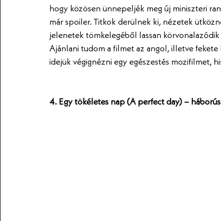
hogy közösen ünnepeljék meg új miniszteri ran
már spoiler. Titkok derülnek ki, nézetek ütköz
jelenetek tömkelegéből lassan körvonalazódik e
Ajánlani tudom a filmet az angol, illetve feket
idejük végignézni egy egészestés mozifilmet, h
4. Egy tökéletes nap (A perfect day) – háború