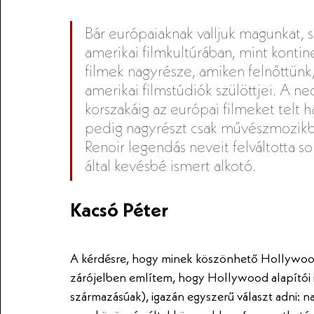
Bár európaiaknak valljuk magunkat,
amerikai filmkultúrában, mint konti
filmek nagyrésze, amiken felnőttünk
amerikai filmstúdiók szülöttjei. A n
korszakáig az európai filmeket telt h
pedig nagyrészt csak művészmozikban
Renoir legendás neveit felváltotta 
által kevésbé ismert alkotó. 
Kacsó Péter
A kérdésre, hogy minek köszönhető Hollywood
zárójelben említem, hogy Hollywood alapítói i
származásúak), igazán egyszerű választ adni: 