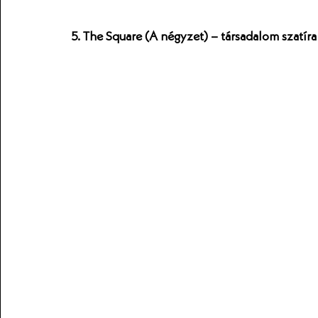
5. The Square (A négyzet) – társadalom szatír