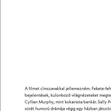
A filmet címszavakkal jellemezném. Fekete-fehér
bejelentések, különböző világnézeteket megtes
Cyllian Murphy, mint kokainista bankár. Sally P
sötét humorú drámája végig egy házban játszódi