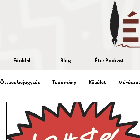
Főoldal
Blog
Éter Podcast
Összes bejegyzés
Tudomány
Közélet
Művészet 
Érted Talks
Affér Vitaest