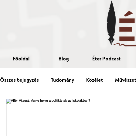
Főoldal
Blog
Éter Podcast
Összes bejegyzés
Tudomány
Közélet
Művészet 
Érted Talks
Affér Vitaest